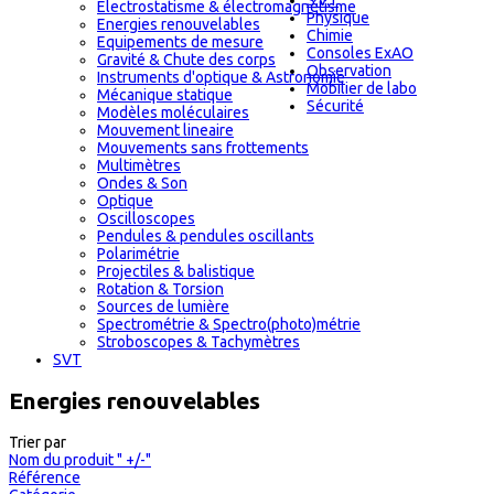
S.V.T
Electrostatisme & électromagnétisme
Physique
Energies renouvelables
Chimie
Equipements de mesure
Consoles ExAO
Gravité & Chute des corps
Observation
Instruments d'optique & Astronomie
Mobilier de labo
Mécanique statique
Sécurité
Modèles moléculaires
Mouvement lineaire
Mouvements sans frottements
Multimètres
Ondes & Son
Optique
Oscilloscopes
Pendules & pendules oscillants
Polarimétrie
Projectiles & balistique
Rotation & Torsion
Sources de lumière
Spectrométrie & Spectro(photo)métrie
Stroboscopes & Tachymètres
SVT
Energies renouvelables
Trier par
Nom du produit " +/-"
Référence