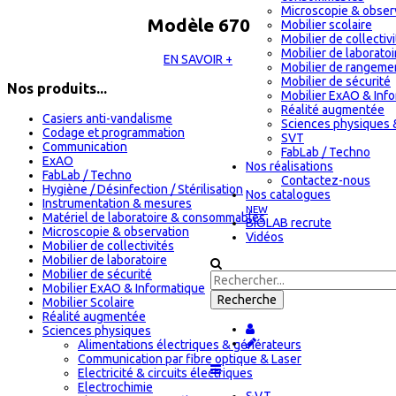
Microscopie & obser
Modèle 670
Mobilier scolaire
Mobilier de collectiv
Mobilier de laboratoi
EN SAVOIR +
Mobilier de rangeme
Mobilier de sécurité
Nos produits...
Mobilier ExAO & Inf
Réalité augmentée
Casiers anti-vandalisme
Sciences physiques 
Codage et programmation
SVT
Communication
FabLab / Techno
ExAO
Nos réalisations
FabLab / Techno
Contactez-nous
Hygiène / Désinfection / Stérilisation
Nos catalogues
Instrumentation & mesures
NEW
Matériel de laboratoire & consommables
BIOLAB recrute
Microscopie & observation
Vidéos
Mobilier de collectivités
Mobilier de laboratoire
Mobilier de sécurité
Mobilier ExAO & Informatique
Mobilier Scolaire
Réalité augmentée
Sciences physiques
Alimentations électriques & générateurs
Communication par fibre optique & Laser
Electricité & circuits électriques
Electrochimie