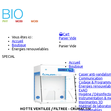
Cart
Vous êtes ici :
Panier Vide
Accueil
×
Boutique
Panier Vide
Énergies renouvelables
SPECIAL
Accueil
Boutique
HOT
Casier anti-vandalis
Communication
Codage & Programma
Énergies renouvelab
ExAO
Hygiène / Désinfectio
Instrumentation & m
Imprimantes 3D
Matériel de laborato
HOTTE VENTILEE / FILTREE - CRUMACTIV
consommables