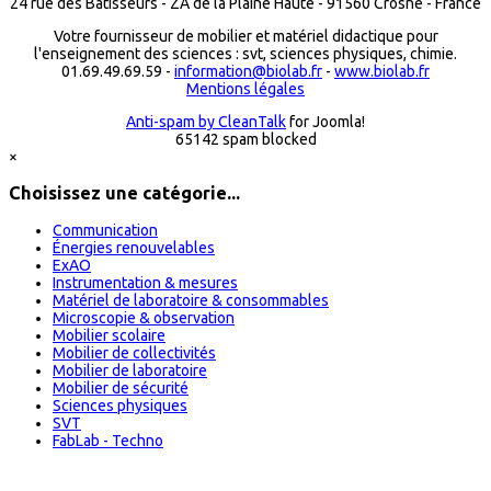
24 rue des Bâtisseurs - ZA de la Plaine Haute - 91560 Crosne - France
Votre fournisseur de mobilier et matériel didactique pour
l'enseignement des sciences : svt, sciences physiques, chimie.
01.69.49.69.59 -
information@biolab.fr
-
www.biolab.fr
Mentions légales
Anti-spam by CleanTalk
for Joomla!
65142 spam blocked
×
Choisissez une catégorie...
Communication
Énergies renouvelables
ExAO
Instrumentation & mesures
Matériel de laboratoire & consommables
Microscopie & observation
Mobilier scolaire
Mobilier de collectivités
Mobilier de laboratoire
Mobilier de sécurité
Sciences physiques
SVT
FabLab - Techno