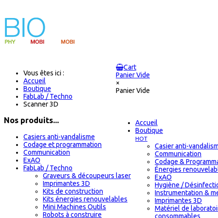
Cart
Vous êtes ici :
Panier Vide
Accueil
×
Boutique
Panier Vide
FabLab / Techno
Scanner 3D
Nos produits...
Accueil
Boutique
Casiers anti-vandalisme
HOT
Codage et programmation
Casier anti-vandalis
Communication
Communication
ExAO
Codage & Programma
FabLab / Techno
Énergies renouvelab
Graveurs & découpeurs laser
ExAO
Imprimantes 3D
Hygiène / Désinfectio
Kits de construction
Instrumentation & m
Kits énergies renouvelables
Imprimantes 3D
Mini Machines Outils
Matériel de laborato
Robots à construire
consommables