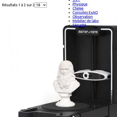
S.V.T
Physique
Résultats 1 à 2 sur 2
Chimie
Consoles ExAO
Observation
Mobilier de labo
Sécurité