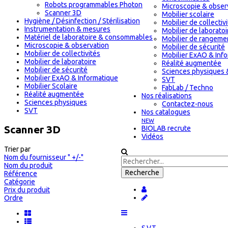
Robots programmables Photon
Microscopie & obser
Scanner 3D
Mobilier scolaire
Hygiène / Désinfection / Stérilisation
Mobilier de collectiv
Instrumentation & mesures
Mobilier de laboratoi
Matériel de laboratoire & consommables
Mobilier de rangeme
Microscopie & observation
Mobilier de sécurité
Mobilier de collectivités
Mobilier ExAO & Inf
Mobilier de laboratoire
Réalité augmentée
Mobilier de sécurité
Sciences physiques 
Mobilier ExAO & Informatique
SVT
Mobilier Scolaire
FabLab / Techno
Réalité augmentée
Nos réalisations
Sciences physiques
Contactez-nous
SVT
Nos catalogues
NEW
Scanner 3D
BIOLAB recrute
Vidéos
Trier par
Nom du fournisseur " +/-"
Nom du produit
Référence
Catégorie
Prix du produit
Ordre