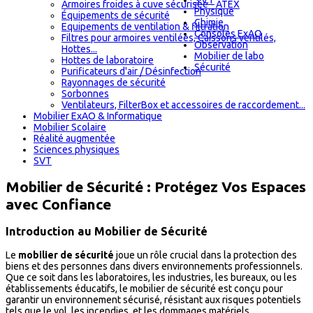
S.V.T
Armoires froides à cuve sécurisée - ATEX
Physique
Équipements de sécurité
Chimie
Equipements de ventilation & filtration
Consoles ExAO
Filtres pour armoires ventilées, Caissons ventilés,
Observation
Hottes...
Mobilier de labo
Hottes de laboratoire
Sécurité
Purificateurs d'air / Désinfection
Rayonnages de sécurité
Sorbonnes
Ventilateurs, FilterBox et accessoires de raccordement...
Mobilier ExAO & Informatique
Mobilier Scolaire
Réalité augmentée
Sciences physiques
SVT
Mobilier de Sécurité : Protégez Vos Espaces
avec Confiance
Introduction au Mobilier de Sécurité
Le
mobilier de sécurité
joue un rôle crucial dans la protection des
biens et des personnes dans divers environnements professionnels.
Que ce soit dans les laboratoires, les industries, les bureaux, ou les
établissements éducatifs, le mobilier de sécurité est conçu pour
garantir un environnement sécurisé, résistant aux risques potentiels
tels que le vol, les incendies, et les dommages matériels.