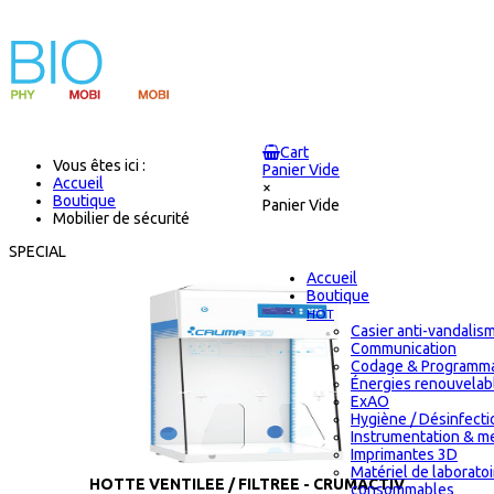
Cart
Vous êtes ici :
Panier Vide
Accueil
×
Boutique
Panier Vide
Mobilier de sécurité
SPECIAL
Accueil
Boutique
HOT
Casier anti-vandalis
Communication
Codage & Programma
Énergies renouvelab
ExAO
Hygiène / Désinfectio
Instrumentation & m
Imprimantes 3D
Matériel de laborato
HOTTE VENTILEE / FILTREE - CRUMACTIV
consommables