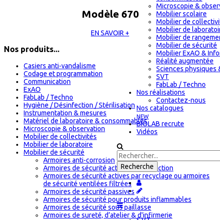
Microscopie & obser
Modèle 670
Mobilier scolaire
Mobilier de collectiv
Mobilier de laboratoi
EN SAVOIR +
Mobilier de rangeme
Mobilier de sécurité
Nos produits...
Mobilier ExAO & Inf
Réalité augmentée
Casiers anti-vandalisme
Sciences physiques 
Codage et programmation
SVT
Communication
FabLab / Techno
ExAO
Nos réalisations
FabLab / Techno
Contactez-nous
Hygiène / Désinfection / Stérilisation
Nos catalogues
Instrumentation & mesures
NEW
Matériel de laboratoire & consommables
BIOLAB recrute
Microscopie & observation
Vidéos
Mobilier de collectivités
Mobilier de laboratoire
Mobilier de sécurité
Armoires anti-corrosion
Armoires de sécurité actives par extraction
Armoires de sécurité actives par recyclage ou armoires
de sécurité ventilées filtrées
Armoires de sécurité passives
Armoires de sécurité pour produits inflammables
Armoires de sécurité sous paillasse
Armoires de sureté, d’atelier & d'infirmerie