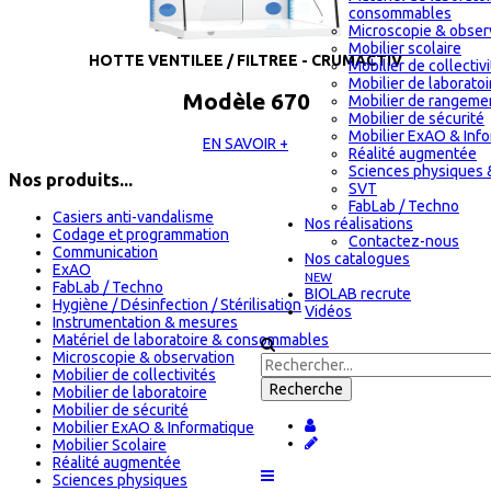
consommables
Microscopie & obser
Mobilier scolaire
HOTTE VENTILEE / FILTREE - CRUMACTIV
Mobilier de collectiv
Mobilier de laboratoi
Modèle 670
Mobilier de rangeme
Mobilier de sécurité
Mobilier ExAO & Inf
EN SAVOIR +
Réalité augmentée
Sciences physiques 
Nos produits...
SVT
FabLab / Techno
Casiers anti-vandalisme
Nos réalisations
Codage et programmation
Contactez-nous
Communication
Nos catalogues
ExAO
NEW
FabLab / Techno
BIOLAB recrute
Hygiène / Désinfection / Stérilisation
Vidéos
Instrumentation & mesures
Matériel de laboratoire & consommables
Microscopie & observation
Mobilier de collectivités
Mobilier de laboratoire
Mobilier de sécurité
Mobilier ExAO & Informatique
Mobilier Scolaire
Réalité augmentée
Sciences physiques