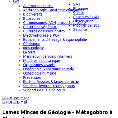
SVT
S.V.T
Anatomie humaine
Physique
Anthropologie - Anatomie comparée
Chimie
Biodiversité
Consoles ExAO
Boussoles
Observation
Chromosomes, ADN, division cellulaire
Mobilier de labo
Culture de végétaux
Sécurité
Cultures de tissus in vitro
Electrophorèse & PCR
Equipements d'élevage & aquariophilie
Génétique
Immunologie
La terre
Mannequin de soins infirmiers
Modèles de botanique
Organismes vivants
Ostéologie & anatomie animale
Ostéologie humaine
Prévention
Roches, fossiles & lames de roche
Souches, levures, champignons
Supports visuels de cours
Lames Minces de Géologie - Métagobbro à