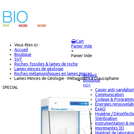
Cart
Vous êtes ici :
Panier Vide
Accueil
×
Boutique
Panier Vide
SVT
Roches, fossiles & lames de roche
Lames minces de géologie
Roches métamorphiques en lames minces
Accueil
Lames Minces de Géologie - Métagobbro à Glaucophane
Boutique
HOT
SPECIAL
Casier anti-vandalis
Communication
Codage & Programma
Énergies renouvelab
ExAO
Hygiène / Désinfecti
Stérilisation
Instrumentation & m
Imprimantes 3D
Matériel de laborato