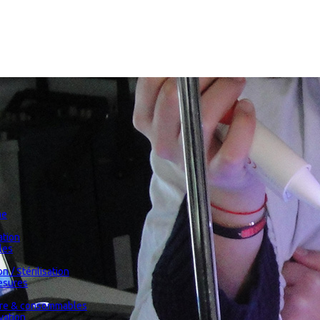
me
tion
les
n / Stérilisation
esures
oire & consommables
vation