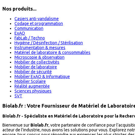
Nos produits...
Casiers anti-vandalisme
Codage et programmation
Communication
ExAO
FabLab / Techno
Hygiène / Désinfection / Stérilisation
Instrumentation & mesures
Matériel de laboratoire & consommables
Microscopie & observation
Mobilier de collectivités
Mobilier de laboratoire
Mobilier de sécurité
Mobilier ExAO & Informatique
Mobilier Scolaire
Réalité augmentée
Sciences physiques
SVT
Biolab.fr : Votre Fournisseur de Matériel de Laboratoi
Biolab.fr - Spécialiste en Matériel de Laboratoire pour la Recherc
Bienvenue sur
Biolab.fr
, votre partenaire de confiance pour l'acquisit
acteur de l'industrie, nous avons les solutions pour vous. Explorez n
encore, tous conçus pour répondre aux exigences les plus strictes de