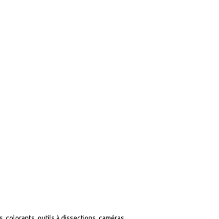
colorants, outils à dissections, caméras...