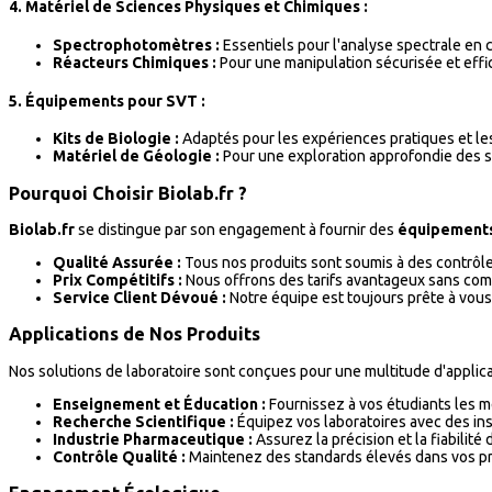
4.
Matériel de Sciences Physiques et Chimiques :
Spectrophotomètres :
Essentiels pour l'analyse spectrale en c
Réacteurs Chimiques :
Pour une manipulation sécurisée et eff
5.
Équipements pour SVT :
Kits de Biologie :
Adaptés pour les expériences pratiques et le
Matériel de Géologie :
Pour une exploration approfondie des s
Pourquoi Choisir Biolab.fr ?
Biolab.fr
se distingue par son engagement à fournir des
équipements
Qualité Assurée :
Tous nos produits sont soumis à des contrôles r
Prix Compétitifs :
Nous offrons des tarifs avantageux sans comp
Service Client Dévoué :
Notre équipe est toujours prête à vous 
Applications de Nos Produits
Nos solutions de laboratoire sont conçues pour une multitude d'applicat
Enseignement et Éducation :
Fournissez à vos étudiants les me
Recherche Scientifique :
Équipez vos laboratoires avec des in
Industrie Pharmaceutique :
Assurez la précision et la fiabilit
Contrôle Qualité :
Maintenez des standards élevés dans vos pr