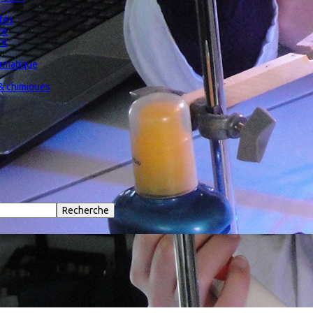
ités
re
nt
ormatique
& chimiques