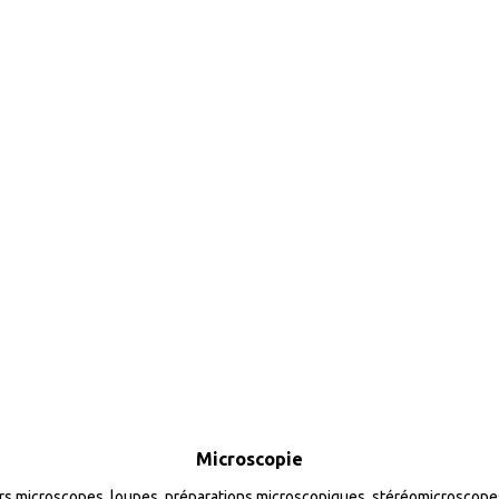
Microscopie
rs microscopes, loupes, préparations microscopiques, stéréomicroscopes, 