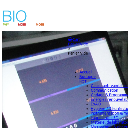
Cart
Panier Vide
×
Panier Vide
Accueil
Boutique
HOT
Casier anti-vandalis
Communication
Codage & Programma
Énergies renouvelab
ExAO
Hygiène / Désinfectio
Instrumentation & m
Imprimantes 3D
Matériel de laborat
Microscopie & obser