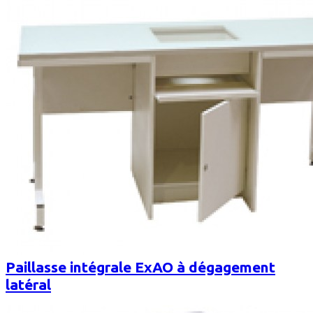
Paillasse intégrale ExAO à dégagement
latéral