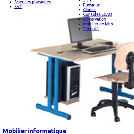
S.V.T
Sciences physiques
Physique
SVT
Chimie
Consoles ExAO
Observation
Mobilier de labo
Sécurité
Mobilier informatique