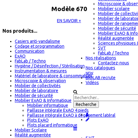
Microscopie & obser
Modèle 670
Mobilier scolaire
Mobilier de collectiv
Mobilier de laboratoi
EN SAVOIR +
Mobilier de rangeme
Mobilier de sécurité
Nos produits...
Mobilier ExAO & Inf
Réalité augmentée
Casiers anti-vandalisme
Sciences physiques 
Codage et programmation
SVT
Communication
FabLab / Techno
ExAO
Nos réalisations
FabLab / Techno
Contactez-nous
Hygiène / Désinfection / Stérilisation
Nos catalogues
Instrumentation & mesures
NEW
Matériel de laboratoire & consommables
BIOLAB recrute
Microscopie & observation
Vidéos
Mobilier de collectivités
Mobilier de laboratoire
Mobilier de sécurité
Mobilier ExAO & Informatique
Mobilier informatique
Paillasse intégrale ExAO 4 pieds
Paillasse intégrale ExAO à dégagement latéral
Plots ExAO
Plots placard informatique
Mobilier Scolaire
Réalité augmentée