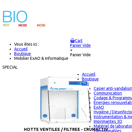
Cart
Vous êtes ici :
Panier Vide
Accueil
×
Boutique
Panier Vide
Mobilier ExAO & Informatique
SPECIAL
Accueil
Boutique
HOT
Casier anti-vandalis
Communication
Codage & Programma
Énergies renouvelab
ExAO
Hygiène / Désinfectio
Instrumentation & m
Imprimantes 3D
Matériel de laborato
HOTTE VENTILEE / FILTREE - CRUMACTIV
consommables