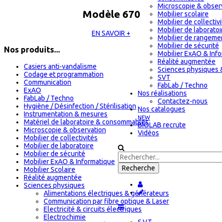
Microscopie & obser
Modèle 670
Mobilier scolaire
Mobilier de collectiv
Mobilier de laboratoi
EN SAVOIR +
Mobilier de rangeme
Mobilier de sécurité
Nos produits...
Mobilier ExAO & Inf
Réalité augmentée
Casiers anti-vandalisme
Sciences physiques 
Codage et programmation
SVT
Communication
FabLab / Techno
ExAO
Nos réalisations
FabLab / Techno
Contactez-nous
Hygiène / Désinfection / Stérilisation
Nos catalogues
Instrumentation & mesures
NEW
Matériel de laboratoire & consommables
BIOLAB recrute
Microscopie & observation
Vidéos
Mobilier de collectivités
Mobilier de laboratoire
Mobilier de sécurité
Mobilier ExAO & Informatique
Mobilier Scolaire
Réalité augmentée
Sciences physiques
Alimentations électriques & générateurs
Communication par fibre optique & Laser
Electricité & circuits électriques
Electrochimie