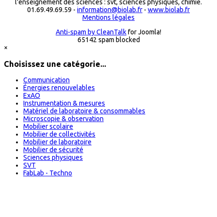
l'enseignement des sciences : svt, sciences physiques, chimie.
01.69.49.69.59 -
information@biolab.fr
-
www.biolab.fr
Mentions légales
Anti-spam by CleanTalk
for Joomla!
65142 spam blocked
×
Choisissez une catégorie...
Communication
Énergies renouvelables
ExAO
Instrumentation & mesures
Matériel de laboratoire & consommables
Microscopie & observation
Mobilier scolaire
Mobilier de collectivités
Mobilier de laboratoire
Mobilier de sécurité
Sciences physiques
SVT
FabLab - Techno