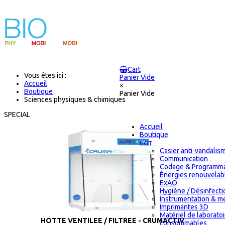
Cart
Vous êtes ici :
Panier Vide
Accueil
×
Boutique
Panier Vide
Sciences physiques & chimiques
SPECIAL
Accueil
Boutique
HOT
Casier anti-vandalis
Communication
Codage & Programma
Énergies renouvelab
ExAO
Hygiène / Désinfectio
Instrumentation & m
Imprimantes 3D
Matériel de laborato
HOTTE VENTILEE / FILTREE - CRUMACTIV
consommables