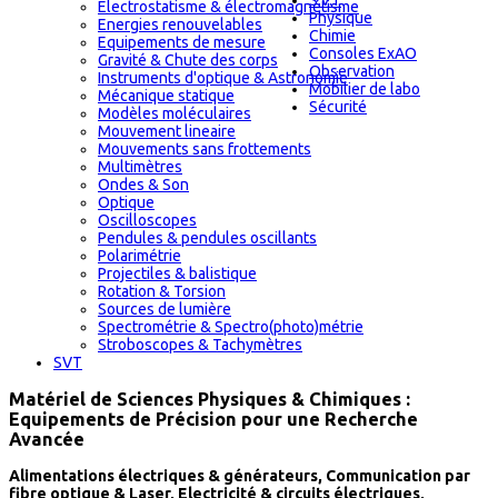
S.V.T
Electrostatisme & électromagnétisme
Physique
Energies renouvelables
Chimie
Equipements de mesure
Consoles ExAO
Gravité & Chute des corps
Observation
Instruments d'optique & Astronomie
Mobilier de labo
Mécanique statique
Sécurité
Modèles moléculaires
Mouvement lineaire
Mouvements sans frottements
Multimètres
Ondes & Son
Optique
Oscilloscopes
Pendules & pendules oscillants
Polarimétrie
Projectiles & balistique
Rotation & Torsion
Sources de lumière
Spectrométrie & Spectro(photo)métrie
Stroboscopes & Tachymètres
SVT
Matériel de Sciences Physiques & Chimiques :
Equipements de Précision pour une Recherche
Avancée
Alimentations électriques & générateurs, Communication par
fibre optique & Laser, Electricité & circuits électriques,