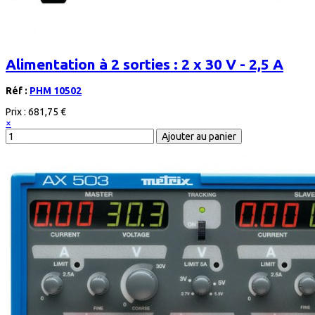
Alimentation à 2 sorties : 2 x 30 V - 2,5 A
Réf :
PHM 10502
Prix :
681,75 €
×