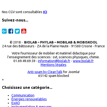
Nos CGV sont consultables
ICI
Suivez-nous...
© 2018 -
BIOLAB – PHYLAB – MOBILAB & MOBISKOOL
24 rue des Bâtisseurs - ZA de la Plaine Haute - 91560 Crosne - France
Votre fournisseur de mobilier et matériel didactique pour
l'enseignement des sciences : svt, sciences physiques, chimie.
01.69.49.69.59 -
information@biolab.fr
-
www.biolab.fr
Mentions légales
Anti-spam by CleanTalk
for Joomla!
65142 spam blocked
×
Choisissez une catégorie...
Communication
Énergies renouvelables
ExAO
Instrumentation & mesures