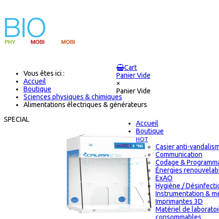
Cart
Vous êtes ici :
Panier Vide
Accueil
×
Boutique
Panier Vide
Sciences physiques & chimiques
Alimentations électriques & générateurs
SPECIAL
Accueil
Boutique
HOT
Casier anti-vandalis
Communication
Codage & Programma
Énergies renouvelab
ExAO
Hygiène / Désinfectio
Instrumentation & m
Imprimantes 3D
Matériel de laborato
consommables