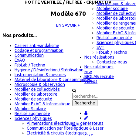
HOTTE VENTILEE / FILTREE - CRUMACTIV
Microscopie & obser
Mobilier scolaire
Modèle 670
Mobilier de collectiv
Mobilier de laboratoi
Mobilier de rangeme
EN SAVOIR +
Mobilier de sécurité
Mobilier ExAO & Inf
Nos produits...
Réalité augmentée
Sciences physiques 
Casiers anti-vandalisme
SVT
Codage et programmation
FabLab / Techno
Communication
Nos réalisations
ExAO
Contactez-nous
FabLab / Techno
Nos catalogues
Hygiène / Désinfection / Stérilisation
NEW
Instrumentation & mesures
BIOLAB recrute
Matériel de laboratoire & consommables
Vidéos
Microscopie & observation
Mobilier de collectivités
Mobilier de laboratoire
Mobilier de sécurité
Mobilier ExAO & Informatique
Mobilier Scolaire
Réalité augmentée
Sciences physiques
Alimentations électriques & générateurs
Communication par fibre optique & Laser
Electricité & circuits électriques