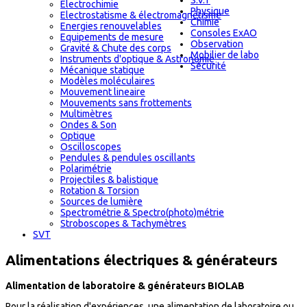
S.V.T
Electrochimie
Physique
Electrostatisme & électromagnétisme
Chimie
Energies renouvelables
Consoles ExAO
Equipements de mesure
Observation
Gravité & Chute des corps
Mobilier de labo
Instruments d'optique & Astronomie
Sécurité
Mécanique statique
Modèles moléculaires
Mouvement lineaire
Mouvements sans frottements
Multimètres
Ondes & Son
Optique
Oscilloscopes
Pendules & pendules oscillants
Polarimétrie
Projectiles & balistique
Rotation & Torsion
Sources de lumière
Spectrométrie & Spectro(photo)métrie
Stroboscopes & Tachymètres
SVT
Alimentations électriques & générateurs
Alimentation de laboratoire & générateurs BIOLAB
Pour la réalisation d'expériences, une alimentation de laboratoire ou