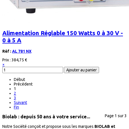
Alimentation Réglable 150 Watts 0 à 30 V -
0 à 5 A
Réf :
AL 781 NX
Prix :
384,75 €
×
Début
Précédent
1
2
3
Suivant
Fin
Page 1 sur 3
Biolab : depuis 50 ans à votre service...
Notre Société conçoit et propose sous les marques
BIOLAB et