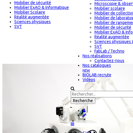
Mobilier de sécurité
Microscopie & obser
Mobilier ExAO & Informatique
Mobilier scolaire
Mobilier Scolaire
Mobilier de collectiv
Réalité augmentée
Mobilier de laboratoi
Sciences physiques
Mobilier de rangeme
SVT
Mobilier de sécurité
Mobilier ExAO & Inf
Réalité augmentée
Sciences physiques 
SVT
FabLab / Techno
Nos réalisations
Contactez-nous
Nos catalogues
NEW
BIOLAB recrute
Vidéos