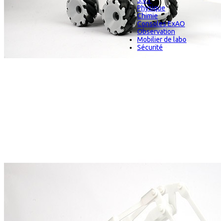
S.V.T
Physique
Chimie
Consoles ExAO
Observation
Mobilier de labo
Sécurité