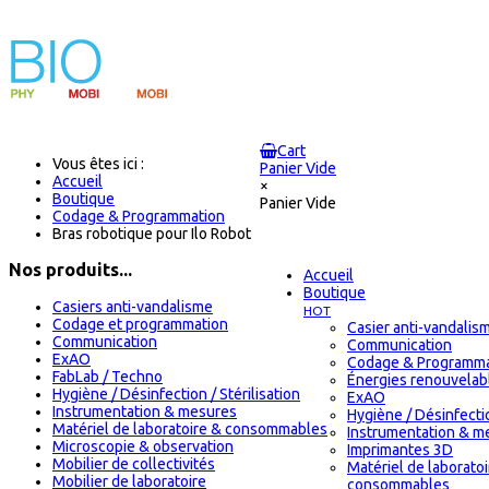
Cart
Vous êtes ici :
Panier Vide
Accueil
×
Boutique
Panier Vide
Codage & Programmation
Bras robotique pour Ilo Robot
Nos produits...
Accueil
Boutique
Casiers anti-vandalisme
HOT
Codage et programmation
Casier anti-vandalis
Communication
Communication
ExAO
Codage & Programma
FabLab / Techno
Énergies renouvelab
Hygiène / Désinfection / Stérilisation
ExAO
Instrumentation & mesures
Hygiène / Désinfectio
Matériel de laboratoire & consommables
Instrumentation & m
Microscopie & observation
Imprimantes 3D
Mobilier de collectivités
Matériel de laborato
Mobilier de laboratoire
consommables