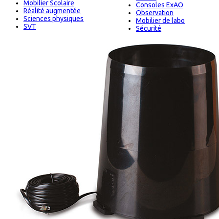
Mobilier Scolaire
Consoles ExAO
Réalité augmentée
Observation
Sciences physiques
Mobilier de labo
SVT
Sécurité