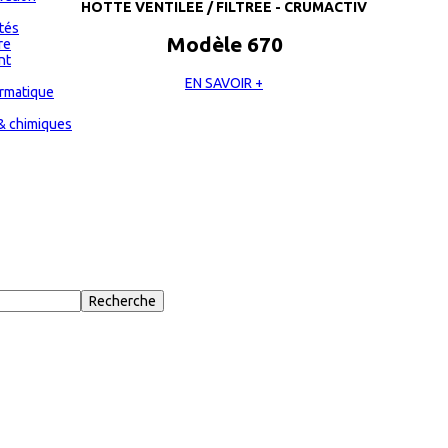
HOTTE VENTILEE / FILTREE - CRUMACTIV
ités
Modèle 670
re
nt
EN SAVOIR +
ormatique
& chimiques