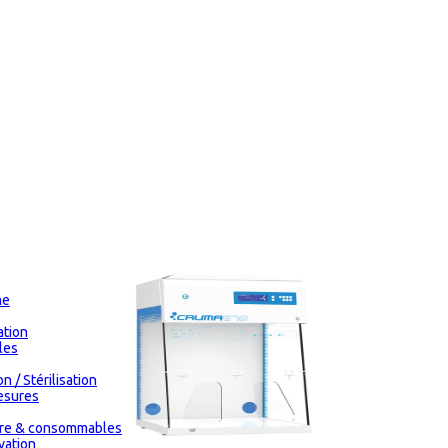
me
tion
les
n / Stérilisation
esures
oire & consommables
vation