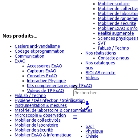
Mobilier scolaire
Mobilier de collectiv
Mobilier de laboratoi
Mobilier de rangeme
Mobilier de sécurité
Mobilier ExAO & Inf
Réalité augmentée
Nos produits...
Sciences physiques 
SVT
Casiers anti-vandalisme
FabLab / Techno
Codage et programmation
Nos réalisations
Communication
Contactez-nous
ExAO
Nos catalogues
Accessoires ExAO
NEW
Capteurs ExAO
BIOLAB recrute
Consoles ExAO
Vidéos
Interactive Physique
Kits complémentaires pour l'ExAO
Videos de TP ExAO
FabLab / Techno
Hygiène / Désinfection / Stérilisation
Instrumentation & mesures
Matériel de laboratoire & consommables
Microscopie & observation
Mobilier de collectivités
Mobilier de laboratoire
S.V.T
Mobilier de sécurité
Physique
Mobilier ExAO & Informatique
Chimie