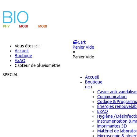
Cart
Vous êtes ici :
Panier Vide
Accueil
×
Boutique
Panier Vide
ExAO
Capteur de pluviométrie
SPECIAL
Accueil
Boutique
HOT
Casier anti-vandalis
Communication
Codage & Programma
Énergies renouvelab
ExAO
Hygiène / Désinfectio
Instrumentation & m
Imprimantes 3D
Matériel de laborat
Microscopie & obser