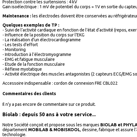
Protection contre les surtensions : 4 kV
Gain isoélectrique : 1 mV de potentiel du corps = 1V en sortie du capte
Maintenance :
les électrodes doivent être conservées au réfrigérateur
Quelques exemples de TP :
- Suivi de l’activité cardiaque en fonction de l’état d’activité (repos, exer
- Influence de la position du corps sur l’EKG
- La réalisation d’un électrocardiogramme
- Les tests d’effort
- Monitoring
- Introduction à l’électromyogramme
- EMG et fatigue musculaire
- Etude de la fonction musculaire
- Réflexe myotatique
- Activité électrique des muscles antagonistes (2 capteurs ECG/EMG son
Accessoire indispensable : cordon de connexion FRE CBL022
Commentaires des clients
Il n'y a pas encore de commentaire sur ce produit.
Biolab : depuis 50 ans à votre service...
Notre Société conçoit et propose sous les marques
BIOLAB et PHYL
département
MOBILAB & MOBISKOOL
, dessine, fabrique et assure 
technologie.