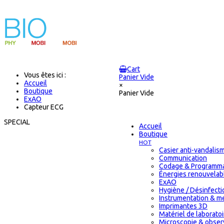
Cart
Vous êtes ici :
Panier Vide
Accueil
×
Boutique
Panier Vide
ExAO
Capteur ECG
SPECIAL
Accueil
Boutique
HOT
Casier anti-vandalis
Communication
Codage & Programma
Énergies renouvelab
ExAO
Hygiène / Désinfectio
Instrumentation & m
Imprimantes 3D
Matériel de laborat
Microscopie & obser