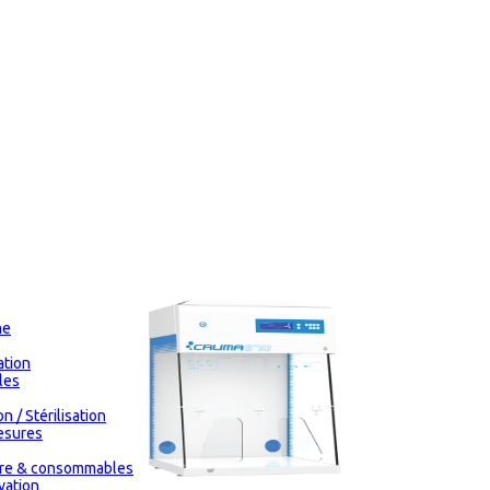
me
tion
les
n / Stérilisation
esures
oire & consommables
vation