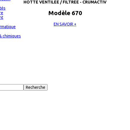
HOTTE VENTILEE / FILTREE - CRUMACTIV
ités
Modèle 670
re
nt
EN SAVOIR +
ormatique
& chimiques