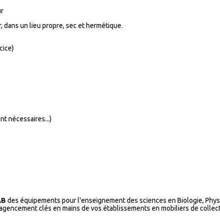
ur
, dans un lieu propre, sec et hermétique.
cice)
t nécessaires...)
AB
des équipements pour l'enseignement des sciences en Biologie, Physi
l’agencement clés en mains de vos établissements en mobiliers de collecti