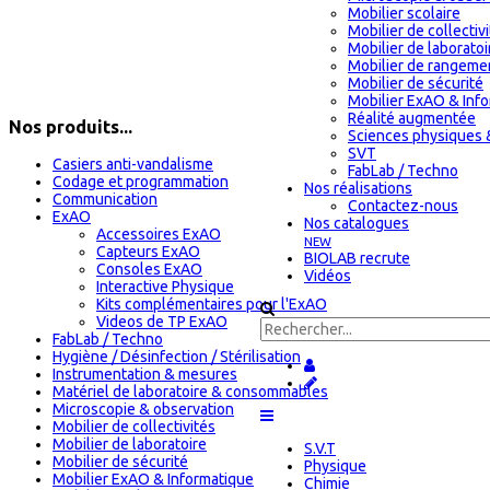
Mobilier scolaire
Mobilier de collectiv
Mobilier de laboratoi
Mobilier de rangeme
Mobilier de sécurité
Mobilier ExAO & Inf
Réalité augmentée
Nos produits...
Sciences physiques 
SVT
Casiers anti-vandalisme
FabLab / Techno
Codage et programmation
Nos réalisations
Communication
Contactez-nous
ExAO
Nos catalogues
Accessoires ExAO
NEW
Capteurs ExAO
BIOLAB recrute
Consoles ExAO
Vidéos
Interactive Physique
Kits complémentaires pour l'ExAO
Videos de TP ExAO
FabLab / Techno
Hygiène / Désinfection / Stérilisation
Instrumentation & mesures
Matériel de laboratoire & consommables
Microscopie & observation
Mobilier de collectivités
Mobilier de laboratoire
S.V.T
Mobilier de sécurité
Physique
Mobilier ExAO & Informatique
Chimie