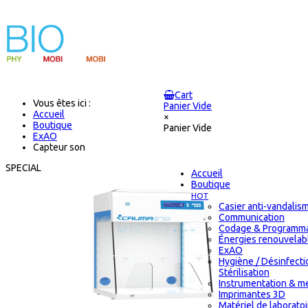
Cart
Vous êtes ici :
Panier Vide
Accueil
×
Boutique
Panier Vide
ExAO
Capteur son
SPECIAL
Accueil
Boutique
HOT
Casier anti-vandalis
Communication
Codage & Programma
Énergies renouvelab
ExAO
Hygiène / Désinfecti
Stérilisation
Instrumentation & m
Imprimantes 3D
Matériel de laborato