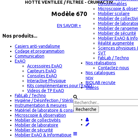
HOTTE VENTILEE / FILTREE - CRUMACTIV
consommables
Microscopie & obser
Modèle 670
Mobilier scolaire
Mobilier de collectiv
Mobilier de laboratoi
EN SAVOIR +
Mobilier de rangeme
Mobilier de sécurité
Nos produits...
Mobilier ExAO & Inf
Réalité augmentée
Casiers anti-vandalisme
Sciences physiques 
Codage et programmation
SVT
Communication
FabLab / Techno
ExAO
Nos réalisations
Accessoires ExAO
Contactez-nous
Capteurs ExAO
Nos catalogues
Consoles ExAO
NEW
Interactive Physique
BIOLAB recrute
Kits complémentaires pour l'ExAO
Vidéos
Videos de TP ExAO
FabLab / Techno
Hygiène / Désinfection / Stérilisation
Instrumentation & mesures
Matériel de laboratoire & consommables
Microscopie & observation
Mobilier de collectivités
Mobilier de laboratoire
Mobilier de sécurité
Mobilier ExAO & Informatique