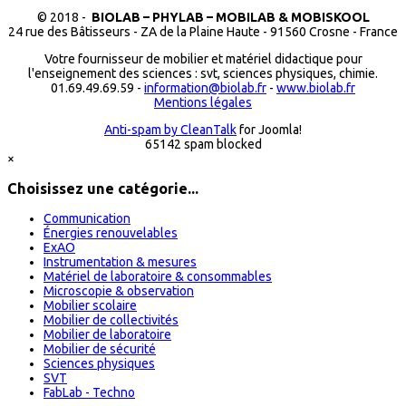
© 2018 -
BIOLAB – PHYLAB – MOBILAB & MOBISKOOL
24 rue des Bâtisseurs - ZA de la Plaine Haute - 91560 Crosne - France
Votre fournisseur de mobilier et matériel didactique pour
l'enseignement des sciences : svt, sciences physiques, chimie.
01.69.49.69.59 -
information@biolab.fr
-
www.biolab.fr
Mentions légales
Anti-spam by CleanTalk
for Joomla!
65142 spam blocked
×
Choisissez une catégorie...
Communication
Énergies renouvelables
ExAO
Instrumentation & mesures
Matériel de laboratoire & consommables
Microscopie & observation
Mobilier scolaire
Mobilier de collectivités
Mobilier de laboratoire
Mobilier de sécurité
Sciences physiques
SVT
FabLab - Techno