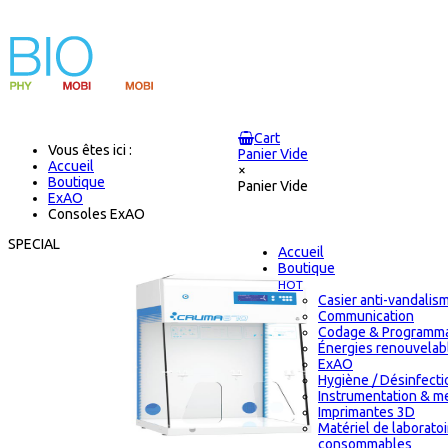
Cart
Vous êtes ici :
Panier Vide
Accueil
×
Boutique
Panier Vide
ExAO
Consoles ExAO
SPECIAL
Accueil
Boutique
HOT
Casier anti-vandalis
Communication
Codage & Programma
Énergies renouvelab
ExAO
Hygiène / Désinfectio
Instrumentation & m
Imprimantes 3D
Matériel de laborato
consommables