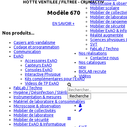
HOTTE VENTILEE / FILTREE - CRUMACTIV
Microscopie & obser
Mobilier scolaire
Modèle 670
Mobilier de collectiv
Mobilier de laboratoi
Mobilier de rangeme
EN SAVOIR +
Mobilier de sécurité
Mobilier ExAO & Inf
Nos produits...
Réalité augmentée
Sciences physiques 
Casiers anti-vandalisme
SVT
Codage et programmation
FabLab / Techno
Communication
Nos réalisations
ExAO
Contactez-nous
Accessoires ExAO
Nos catalogues
Capteurs ExAO
NEW
Consoles ExAO
BIOLAB recrute
Interactive Physique
Vidéos
Kits complémentaires pour l'ExAO
Videos de TP ExAO
FabLab / Techno
Hygiène / Désinfection / Stérilisation
Instrumentation & mesures
Matériel de laboratoire & consommables
Microscopie & observation
Mobilier de collectivités
Mobilier de laboratoire
Mobilier de sécurité
Mobilier ExAO & Informatique