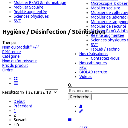
Mobilier ExAO & Informatique
Microscopie & obser
Mobilier Scolaire
Mobilier scolaire
Réalité augmentée
Mobilier de collectiv
Sciences physiques
Mobilier de laboratoi
SVT
Mobilier de rangeme
Mobilier de sécurité
Hygiène / Désinfection / Stérilisation
Mobilier ExAO & Inf
Réalité augmentée
Sciences physiques 
Trier par
SVT
Nom du produit " +/-"
FabLab / Techno
Référence
Nos réalisations
Catégorie
Contactez-nous
Nom du fournisseur
Nos catalogues
Prix du produit
NEW
Ordre
BIOLAB recrute
Vidéos
Résultats 19 à 22 sur 22
Début
Précédent
1
2
Suivant
Fin