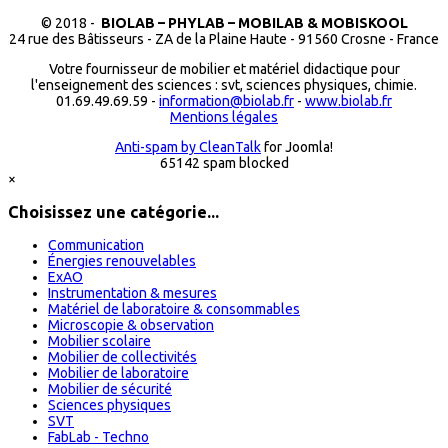
© 2018 -
BIOLAB – PHYLAB – MOBILAB & MOBISKOOL
24 rue des Bâtisseurs - ZA de la Plaine Haute - 91560 Crosne - France
Votre fournisseur de mobilier et matériel didactique pour
l'enseignement des sciences : svt, sciences physiques, chimie.
01.69.49.69.59 -
information@biolab.fr
-
www.biolab.fr
Mentions légales
Anti-spam by CleanTalk
for Joomla!
65142 spam blocked
×
Choisissez une catégorie...
Communication
Énergies renouvelables
ExAO
Instrumentation & mesures
Matériel de laboratoire & consommables
Microscopie & observation
Mobilier scolaire
Mobilier de collectivités
Mobilier de laboratoire
Mobilier de sécurité
Sciences physiques
SVT
FabLab - Techno