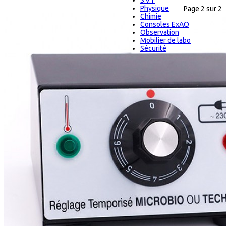
S.V.T
Physique
Page 2 sur 2
Chimie
Consoles ExAO
Observation
Mobilier de labo
Sécurité