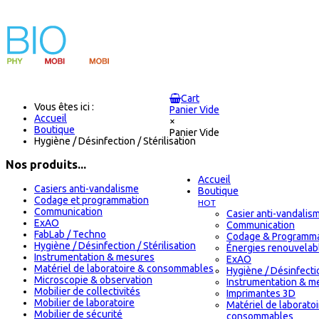
Cart
Vous êtes ici :
Panier Vide
Accueil
×
Boutique
Panier Vide
Hygiène / Désinfection / Stérilisation
Nos produits...
Accueil
Casiers anti-vandalisme
Boutique
Codage et programmation
HOT
Communication
Casier anti-vandalis
ExAO
Communication
FabLab / Techno
Codage & Programma
Hygiène / Désinfection / Stérilisation
Énergies renouvelab
Instrumentation & mesures
ExAO
Matériel de laboratoire & consommables
Hygiène / Désinfectio
Microscopie & observation
Instrumentation & m
Mobilier de collectivités
Imprimantes 3D
Mobilier de laboratoire
Matériel de laborato
Mobilier de sécurité
consommables