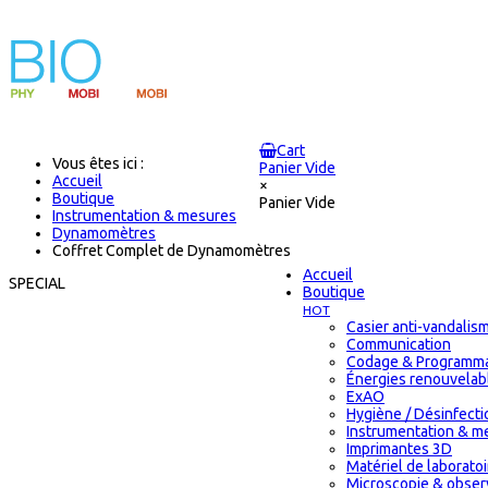
Cart
Vous êtes ici :
Panier Vide
Accueil
×
Boutique
Panier Vide
Instrumentation & mesures
Dynamomètres
Coffret Complet de Dynamomètres
Accueil
SPECIAL
Boutique
HOT
Casier anti-vandalis
Communication
Codage & Programma
Énergies renouvelab
ExAO
Hygiène / Désinfectio
Instrumentation & m
Imprimantes 3D
Matériel de laborat
Microscopie & obser