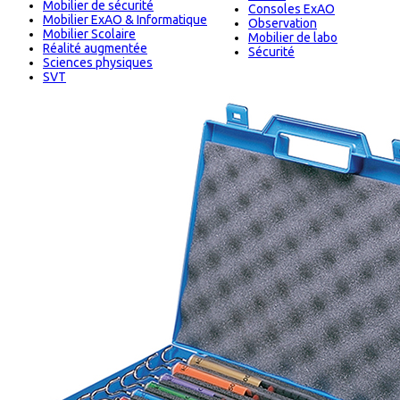
Mobilier de sécurité
Consoles ExAO
Mobilier ExAO & Informatique
Observation
Mobilier Scolaire
Mobilier de labo
Réalité augmentée
Sécurité
Sciences physiques
SVT