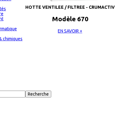
HOTTE VENTILEE / FILTREE - CRUMACTIV
ités
re
Modèle 670
nt
ormatique
EN SAVOIR +
& chimiques