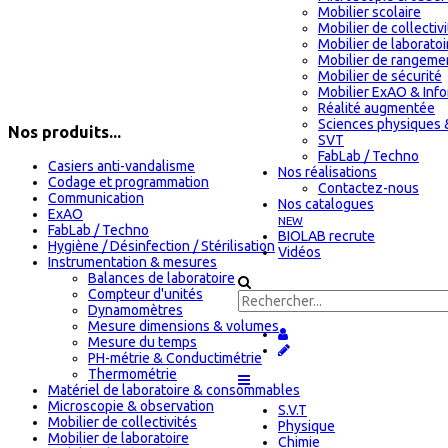
Mobilier scolaire
Mobilier de collectiv
Mobilier de laboratoi
Mobilier de rangeme
Mobilier de sécurité
Mobilier ExAO & Inf
Réalité augmentée
Sciences physiques 
Nos produits...
SVT
FabLab / Techno
Casiers anti-vandalisme
Nos réalisations
Codage et programmation
Contactez-nous
Communication
Nos catalogues
ExAO
NEW
FabLab / Techno
BIOLAB recrute
Hygiène / Désinfection / Stérilisation
Vidéos
Instrumentation & mesures
Balances de laboratoire
Compteur d'unités
Dynamomètres
Mesure dimensions & volumes
Mesure du temps
PH-métrie & Conductimétrie
Thermométrie
Matériel de laboratoire & consommables
Microscopie & observation
S.V.T
Mobilier de collectivités
Physique
Mobilier de laboratoire
Chimie