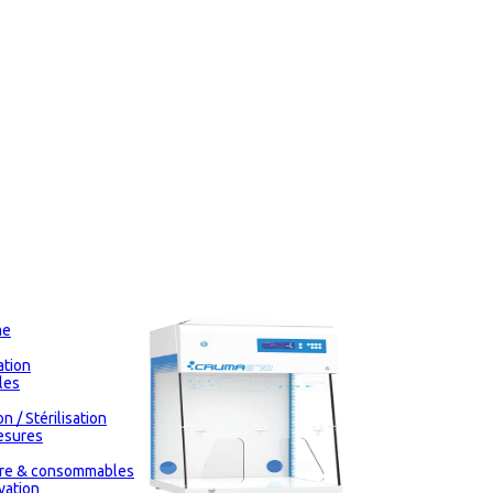
me
tion
les
n / Stérilisation
esures
oire & consommables
vation