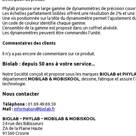
Phylab propose une large gamme de dynamomètres de précision couvr
Les échelles parfaitement lisibles offrent une résolution de 2% et une p
Une vis positionnée sur la tête du dynamomètre permet l’ajustement du
Un code de couleur identifie chaque gamme.
L’ensemble de la gamme est proposé dans un coffret alvéolé.
Les dynamomètres peuvent être commandés l’unité.
Commentaires des clients
Il n'y a pas encore de commentaire sur ce produit.
Biolab : depuis 50 ans à votre service...
Notre Société conçoit et propose sous les marques
BIOLAB et PHYL
département
MOBILAB & MOBISKOOL
, dessine, fabrique et assure 
technologie.
Nous contacter
Téléphone :
01.69.49.69.59
Mail :
information@biolab.fr
BIOLAB – PHYLAB – MOBILAB & MOBISKOOL
24 rue des Bâtisseurs
ZA de la Plaine Haute
91560 Crosne