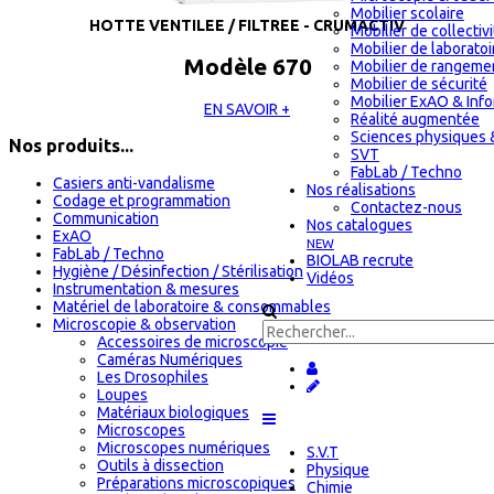
Mobilier scolaire
HOTTE VENTILEE / FILTREE - CRUMACTIV
Mobilier de collectiv
Mobilier de laboratoi
Modèle 670
Mobilier de rangeme
Mobilier de sécurité
Mobilier ExAO & Inf
EN SAVOIR +
Réalité augmentée
Sciences physiques 
Nos produits...
SVT
FabLab / Techno
Casiers anti-vandalisme
Nos réalisations
Codage et programmation
Contactez-nous
Communication
Nos catalogues
ExAO
NEW
FabLab / Techno
BIOLAB recrute
Hygiène / Désinfection / Stérilisation
Vidéos
Instrumentation & mesures
Matériel de laboratoire & consommables
Microscopie & observation
Accessoires de microscopie
Caméras Numériques
Les Drosophiles
Loupes
Matériaux biologiques
Microscopes
Microscopes numériques
S.V.T
Outils à dissection
Physique
Préparations microscopiques
Chimie