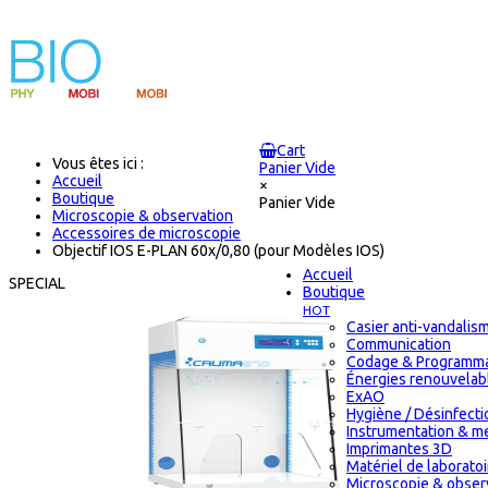
Cart
Vous êtes ici :
Panier Vide
Accueil
×
Boutique
Panier Vide
Microscopie & observation
Accessoires de microscopie
Objectif IOS E-PLAN 60x/0,80 (pour Modèles IOS)
Accueil
SPECIAL
Boutique
HOT
Casier anti-vandalis
Communication
Codage & Programma
Énergies renouvelab
ExAO
Hygiène / Désinfectio
Instrumentation & m
Imprimantes 3D
Matériel de laborat
Microscopie & obser