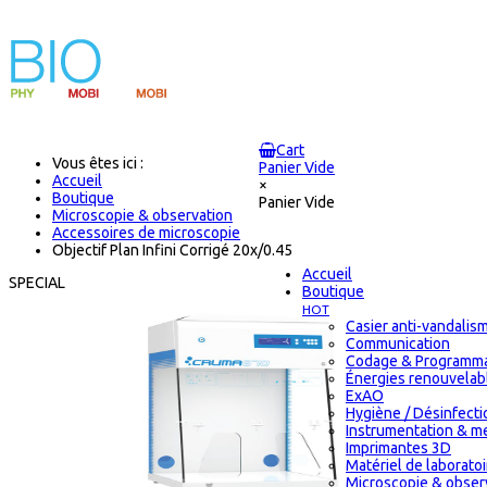
Cart
Vous êtes ici :
Panier Vide
Accueil
×
Boutique
Panier Vide
Microscopie & observation
Accessoires de microscopie
Objectif Plan Infini Corrigé 20x/0.45
Accueil
SPECIAL
Boutique
HOT
Casier anti-vandalis
Communication
Codage & Programma
Énergies renouvelab
ExAO
Hygiène / Désinfectio
Instrumentation & m
Imprimantes 3D
Matériel de laborat
Microscopie & obser