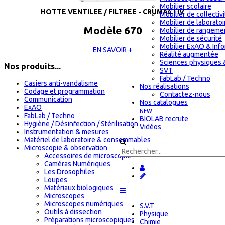
Mobilier scolaire
HOTTE VENTILEE / FILTREE - CRUMACTIV
Mobilier de collectiv
Mobilier de laboratoi
Modèle 670
Mobilier de rangeme
Mobilier de sécurité
Mobilier ExAO & Inf
EN SAVOIR +
Réalité augmentée
Sciences physiques 
Nos produits...
SVT
FabLab / Techno
Casiers anti-vandalisme
Nos réalisations
Codage et programmation
Contactez-nous
Communication
Nos catalogues
ExAO
NEW
FabLab / Techno
BIOLAB recrute
Hygiène / Désinfection / Stérilisation
Vidéos
Instrumentation & mesures
Matériel de laboratoire & consommables
Microscopie & observation
Accessoires de microscopie
Caméras Numériques
Les Drosophiles
Loupes
Matériaux biologiques
Microscopes
Microscopes numériques
S.V.T
Outils à dissection
Physique
Préparations microscopiques
Chimie