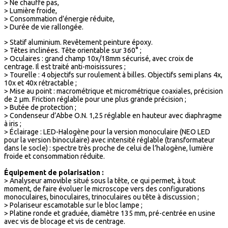
> Ne chauffe pas,
> Lumière froide,
> Consommation d’énergie réduite,
> Durée de vie rallongée.
> Statif aluminium. Revêtement peinture époxy.
> Têtes inclinées. Tête orientable sur 360° ;
> Oculaires : grand champ 10x/18mm sécurisé, avec croix de
centrage. Il est traité anti-moisissures ;
> Tourelle : 4 objectifs sur roulement à billes. Objectifs semi plans 4x,
10x et 40x rétractable ;
> Mise au point : macrométrique et micrométrique coaxiales, précision
de 2 μm. Friction réglable pour une plus grande précision ;
> Butée de protection ;
> Condenseur d’Abbe O.N. 1,25 réglable en hauteur avec diaphragme
à iris ;
> Éclairage : LED-Halogène pour la version monoculaire (NEO LED
pour la version binoculaire) avec intensité réglable (transformateur
dans le socle) : spectre très proche de celui de l’halogène, lumière
froide et consommation réduite.
Équipement de polarisation :
> Analyseur amovible situé sous la tête, ce qui permet, à tout
moment, de faire évoluer le microscope vers des configurations
monoculaires, binoculaires, trinoculaires ou tête à discussion ;
> Polariseur escamotable sur le bloc lampe ;
> Platine ronde et graduée, diamètre 135 mm, pré-centrée en usine
avec vis de blocage et vis de centrage.