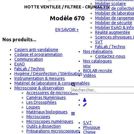
Mobilier scolaire
HOTTE VENTILEE / FILTREE - CRUMACTIV
Mobilier de collectiv
Mobilier de laboratoi
Modèle 670
Mobilier de rangeme
Mobilier de sécurité
Mobilier ExAO & Inf
EN SAVOIR +
Réalité augmentée
Sciences physiques 
Nos produits...
SVT
FabLab / Techno
Casiers anti-vandalisme
Nos réalisations
Codage et programmation
Contactez-nous
Communication
Nos catalogues
ExAO
NEW
FabLab / Techno
BIOLAB recrute
Hygiène / Désinfection / Stérilisation
Vidéos
Instrumentation & mesures
Matériel de laboratoire & consommables
Microscopie & observation
Accessoires de microscopie
Caméras Numériques
Les Drosophiles
Loupes
Matériaux biologiques
Microscopes
Microscopes numériques
S.V.T
Outils à dissection
Physique
Préparations microscopiques
Chimie