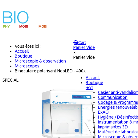
Cart
Vous êtes ici :
Panier Vide
Accueil
×
Boutique
Panier Vide
Microscopie & observation
Microscopes
Binoculaire polarisant NeoLED - 400x
Accueil
SPECIAL
Boutique
HOT
Casier anti-vandalis
Communication
Codage & Programma
Énergies renouvelab
ExAO
Hygiène / Désinfectio
Instrumentation & m
Imprimantes 3D
Matériel de laborat
Microscopie & obser