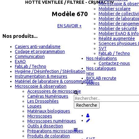
HOTTE VENTILEE / FILTREE - CRUMACTIV
Microscopie & obser
Mobilier scolaire
Modèle 670
Mobilier de collectiv
Mobilier de laboratoi
Mobilier de rangeme
EN SAVOIR +
Mobilier de sécurité
Mobilier ExAO & Inf
Nos produits...
Réalité augmentée
Sciences physiques 
Casiers anti-vandalisme
SVT
Codage et programmation
FabLab / Techno
Communication
Nos réalisations
ExAO
Contactez-nous
FabLab / Techno
Nos catalogues
Hygiène / Désinfection / Stérilisation
NEW
Instrumentation & mesures
BIOLAB recrute
Matériel de laboratoire & consommables
Vidéos
Microscopie & observation
Accessoires de microscopie
Caméras Numériques
Les Drosophiles
Loupes
Matériaux biologiques
Microscopes
Microscopes numériques
Outils à dissection
Préparations microscopiques
Produits de coloration