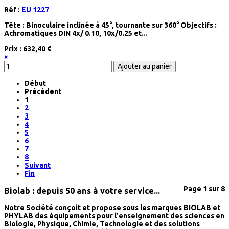
Réf :
EU 1227
Tête : Binoculaire inclinée à 45°, tournante sur 360° Objectifs :
Achromatiques DIN 4x/ 0.10, 10x/0.25 et...
Prix :
632,40 €
×
Début
Précédent
1
2
3
4
5
6
7
8
Suivant
Fin
Page 1 sur 8
Biolab : depuis 50 ans à votre service...
Notre Société conçoit et propose sous les marques
BIOLAB et
PHYLAB
des équipements pour l'enseignement des sciences en
Biologie, Physique, Chimie, Technologie et des solutions