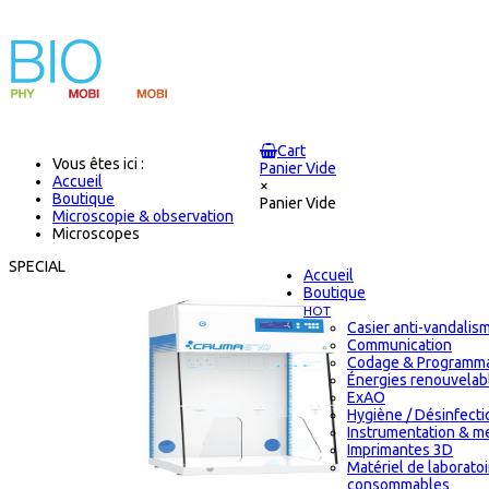
Cart
Vous êtes ici :
Panier Vide
Accueil
×
Boutique
Panier Vide
Microscopie & observation
Microscopes
SPECIAL
Accueil
Boutique
HOT
Casier anti-vandalis
Communication
Codage & Programma
Énergies renouvelab
ExAO
Hygiène / Désinfectio
Instrumentation & m
Imprimantes 3D
Matériel de laborato
consommables