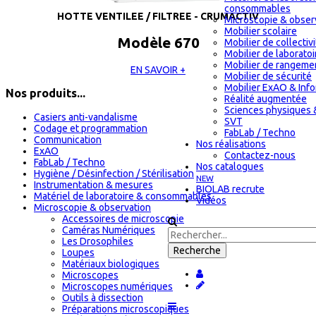
consommables
HOTTE VENTILEE / FILTREE - CRUMACTIV
Microscopie & obser
Mobilier scolaire
Modèle 670
Mobilier de collectiv
Mobilier de laboratoi
Mobilier de rangeme
EN SAVOIR +
Mobilier de sécurité
Mobilier ExAO & Inf
Nos produits...
Réalité augmentée
Sciences physiques 
Casiers anti-vandalisme
SVT
Codage et programmation
FabLab / Techno
Communication
Nos réalisations
ExAO
Contactez-nous
FabLab / Techno
Nos catalogues
Hygiène / Désinfection / Stérilisation
NEW
Instrumentation & mesures
BIOLAB recrute
Matériel de laboratoire & consommables
Vidéos
Microscopie & observation
Accessoires de microscopie
Caméras Numériques
Les Drosophiles
Loupes
Matériaux biologiques
Microscopes
Microscopes numériques
Outils à dissection
Préparations microscopiques