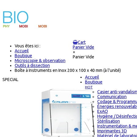
Cart
Vous êtes ici :
Panier Vide
Accueil
×
Boutique
Panier Vide
Microscopie & observation
Outils à dissection
Boîte à Instruments en Inox 200 x 100 x 40 mm (à l'unité)
Accueil
SPECIAL
Boutique
HOT
Casier anti-vandalis
Communication
Codage & Programma
Énergies renouvelab
ExAO
Hygiène / Désinfecti
Stérilisation
Instrumentation & m
Imprimantes 3D
Matériel de laborato