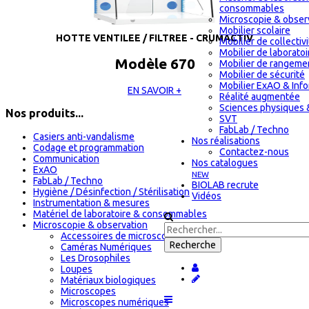
consommables
Microscopie & obser
Mobilier scolaire
HOTTE VENTILEE / FILTREE - CRUMACTIV
Mobilier de collectiv
Mobilier de laboratoi
Modèle 670
Mobilier de rangeme
Mobilier de sécurité
Mobilier ExAO & Inf
EN SAVOIR +
Réalité augmentée
Sciences physiques 
Nos produits...
SVT
FabLab / Techno
Casiers anti-vandalisme
Nos réalisations
Codage et programmation
Contactez-nous
Communication
Nos catalogues
ExAO
NEW
FabLab / Techno
BIOLAB recrute
Hygiène / Désinfection / Stérilisation
Vidéos
Instrumentation & mesures
Matériel de laboratoire & consommables
Microscopie & observation
Accessoires de microscopie
Caméras Numériques
Les Drosophiles
Loupes
Matériaux biologiques
Microscopes
Microscopes numériques