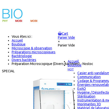
Cart
Vous êtes ici :
Panier Vide
Accueil
×
Boutique
Panier Vide
Microscopie & observation
Préparations microscopiques
Bactériologie
Divers bactéries
Accueil
Préparation Microscopique (Divers Bactéries) - Nostoc
Boutique
HOT
SPECIAL
Casier anti-vandalis
Communication
Codage & Programma
Énergies renouvelab
ExAO
Hygiène / Désinfecti
Stérilisation
Instrumentation & m
Imprimantes 3D
Matériel de laborato