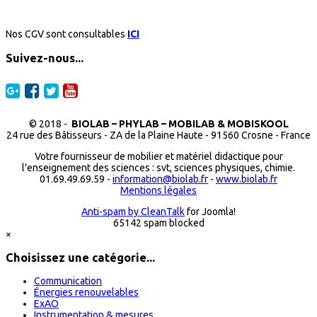
Nos CGV sont consultables
ICI
Suivez-nous...
© 2018 -
BIOLAB – PHYLAB – MOBILAB & MOBISKOOL
24 rue des Bâtisseurs - ZA de la Plaine Haute - 91560 Crosne - France
Votre fournisseur de mobilier et matériel didactique pour
l'enseignement des sciences : svt, sciences physiques, chimie.
01.69.49.69.59 -
information@biolab.fr
-
www.biolab.fr
Mentions légales
Anti-spam by CleanTalk
for Joomla!
65142 spam blocked
×
Choisissez une catégorie...
Communication
Énergies renouvelables
ExAO
Instrumentation & mesures