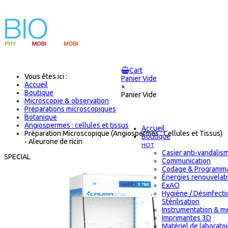
Cart
Vous êtes ici :
Panier Vide
Accueil
×
Boutique
Panier Vide
Microscopie & observation
Préparations microscopiques
Botanique
Angiospermes : cellules et tissus
Accueil
Préparation Microscopique (Angiospermes : Cellules et Tissus)
Boutique
- Aleurone de ricin
HOT
Casier anti-vandalis
SPECIAL
Communication
Codage & Programma
Énergies renouvelab
ExAO
Hygiène / Désinfecti
Stérilisation
Instrumentation & m
Imprimantes 3D
Matériel de laborato