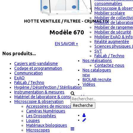
consommables
Microscopie & obser
Mobilier scolaire
Mobilier de collectiv
HOTTE VENTILEE / FILTREE - CRUMACTIV
Mobilier de laboratoi
Mobilier de rangeme
Modèle 670
Mobilier de sécurité
Mobilier ExAO & Inf
Réalité augmentée
EN SAVOIR +
Sciences physiques 
SVT
Nos produits...
FabLab / Techno
Nos réalisations
Casiers anti-vandalisme
Contactez-nous
Codage et programmation
Nos catalogues
Communication
NEW
ExAO
BIOLAB recrute
FabLab / Techno
Vidéos
Hygiène / Désinfection / Stérilisation
Instrumentation & mesures
Matériel de laboratoire & consommables
Microscopie & observation
Accessoires de microscopie
Caméras Numériques
Les Drosophiles
Loupes
Matériaux biologiques
Microscopes