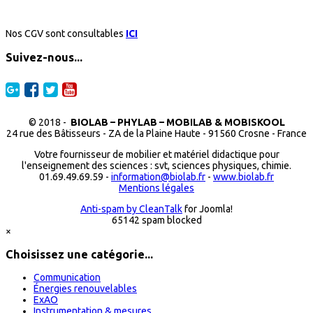
Nos CGV sont consultables
ICI
Suivez-nous...
© 2018 -
BIOLAB – PHYLAB – MOBILAB & MOBISKOOL
24 rue des Bâtisseurs - ZA de la Plaine Haute - 91560 Crosne - France
Votre fournisseur de mobilier et matériel didactique pour
l'enseignement des sciences : svt, sciences physiques, chimie.
01.69.49.69.59 -
information@biolab.fr
-
www.biolab.fr
Mentions légales
Anti-spam by CleanTalk
for Joomla!
65142 spam blocked
×
Choisissez une catégorie...
Communication
Énergies renouvelables
ExAO
Instrumentation & mesures