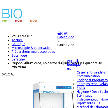
Cart
Vous êtes ici :
Panier Vide
Accueil
×
Boutique
Panier Vide
Microscopie & observation
Préparations microscopiques
Botanique
La racine
Accueil
Oignon, Allium cepa, épiderme d'Allium (vendues quantité 10
Boutique
minimum)
HOT
Casier anti-vandalis
SPECIAL
Communication
Codage & Programma
Énergies renouvelab
ExAO
Hygiène / Désinfecti
Stérilisation
Instrumentation & m
Imprimantes 3D
Matériel de laborato