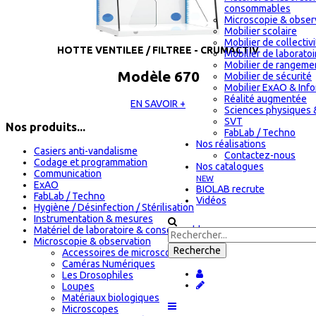
consommables
Microscopie & obser
Mobilier scolaire
Mobilier de collectiv
HOTTE VENTILEE / FILTREE - CRUMACTIV
Mobilier de laboratoi
Mobilier de rangeme
Modèle 670
Mobilier de sécurité
Mobilier ExAO & Inf
Réalité augmentée
EN SAVOIR +
Sciences physiques 
SVT
Nos produits...
FabLab / Techno
Nos réalisations
Casiers anti-vandalisme
Contactez-nous
Codage et programmation
Nos catalogues
Communication
NEW
ExAO
BIOLAB recrute
FabLab / Techno
Vidéos
Hygiène / Désinfection / Stérilisation
Instrumentation & mesures
Matériel de laboratoire & consommables
Microscopie & observation
Accessoires de microscopie
Caméras Numériques
Les Drosophiles
Loupes
Matériaux biologiques
Microscopes