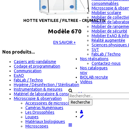
consommables
Microscopie & obser
Mobilier scolaire
Mobilier de collectiv
HOTTE VENTILEE / FILTREE - CRUMACTIV
Mobilier de laboratoi
Mobilier de rangeme
Modèle 670
Mobilier de sécurité
Mobilier ExAO & Inf
Réalité augmentée
EN SAVOIR +
Sciences physiques 
SVT
Nos produits...
FabLab / Techno
Nos réalisations
Casiers anti-vandalisme
Contactez-nous
Codage et programmation
Nos catalogues
Communication
NEW
ExAO
BIOLAB recrute
FabLab / Techno
Vidéos
Hygiène / Désinfection / Stérilisation
Instrumentation & mesures
Matériel de laboratoire & consommables
Microscopie & observation
Accessoires de microscopie
Caméras Numériques
Les Drosophiles
Loupes
Matériaux biologiques
Microscopes