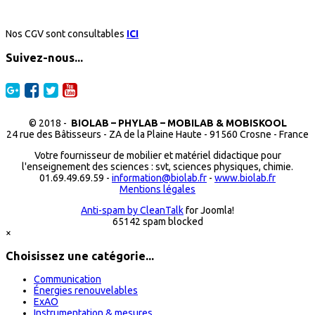
Nos CGV sont consultables
ICI
Suivez-nous...
© 2018 -
BIOLAB – PHYLAB – MOBILAB & MOBISKOOL
24 rue des Bâtisseurs - ZA de la Plaine Haute - 91560 Crosne - France
Votre fournisseur de mobilier et matériel didactique pour
l'enseignement des sciences : svt, sciences physiques, chimie.
01.69.49.69.59 -
information@biolab.fr
-
www.biolab.fr
Mentions légales
Anti-spam by CleanTalk
for Joomla!
65142 spam blocked
×
Choisissez une catégorie...
Communication
Énergies renouvelables
ExAO
Instrumentation & mesures