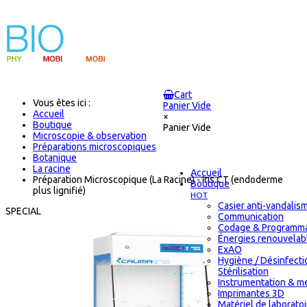
Cart
Vous êtes ici :
Panier Vide
Accueil
×
Boutique
Panier Vide
Microscopie & observation
Préparations microscopiques
Botanique
La racine
Accueil
Préparation Microscopique (La Racine) - Iris CT (endoderme
Boutique
plus lignifié)
HOT
Casier anti-vandalis
SPECIAL
Communication
Codage & Programma
Énergies renouvelab
ExAO
Hygiène / Désinfecti
Stérilisation
Instrumentation & m
Imprimantes 3D
Matériel de laborato