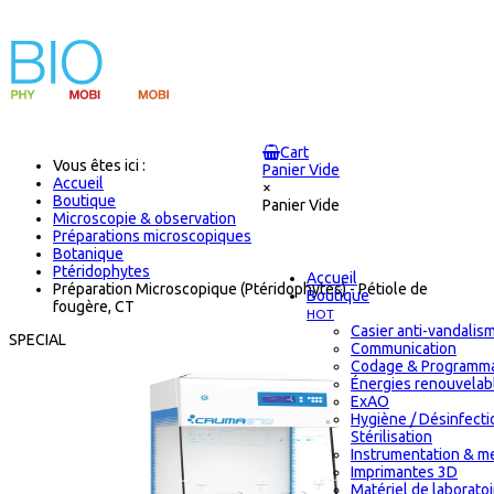
Cart
Vous êtes ici :
Panier Vide
Accueil
×
Boutique
Panier Vide
Microscopie & observation
Préparations microscopiques
Botanique
Ptéridophytes
Accueil
Préparation Microscopique (Ptéridophytes) - Pétiole de
Boutique
fougère, CT
HOT
Casier anti-vandalis
SPECIAL
Communication
Codage & Programma
Énergies renouvelab
ExAO
Hygiène / Désinfecti
Stérilisation
Instrumentation & m
Imprimantes 3D
Matériel de laborato