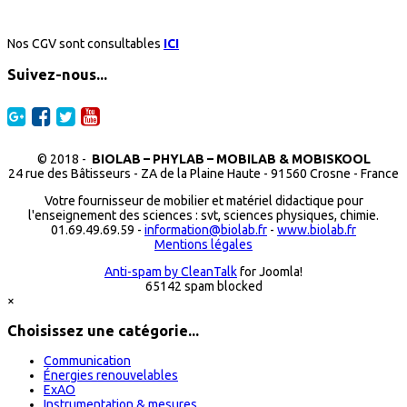
Nos CGV sont consultables
ICI
Suivez-nous...
© 2018 -
BIOLAB – PHYLAB – MOBILAB & MOBISKOOL
24 rue des Bâtisseurs - ZA de la Plaine Haute - 91560 Crosne - France
Votre fournisseur de mobilier et matériel didactique pour
l'enseignement des sciences : svt, sciences physiques, chimie.
01.69.49.69.59 -
information@biolab.fr
-
www.biolab.fr
Mentions légales
Anti-spam by CleanTalk
for Joomla!
65142 spam blocked
×
Choisissez une catégorie...
Communication
Énergies renouvelables
ExAO
Instrumentation & mesures