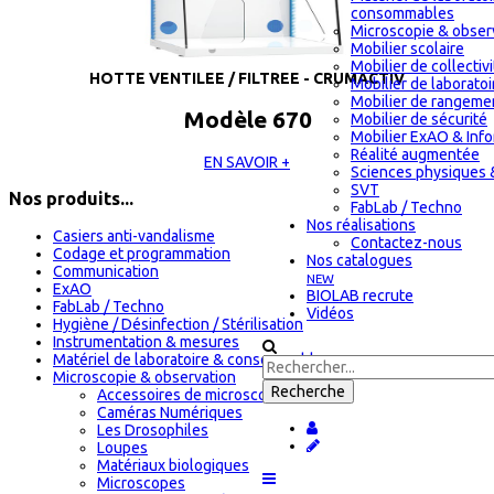
consommables
Microscopie & obser
Mobilier scolaire
Mobilier de collectiv
HOTTE VENTILEE / FILTREE - CRUMACTIV
Mobilier de laboratoi
Mobilier de rangeme
Modèle 670
Mobilier de sécurité
Mobilier ExAO & Inf
Réalité augmentée
EN SAVOIR +
Sciences physiques 
SVT
Nos produits...
FabLab / Techno
Nos réalisations
Casiers anti-vandalisme
Contactez-nous
Codage et programmation
Nos catalogues
Communication
NEW
ExAO
BIOLAB recrute
FabLab / Techno
Vidéos
Hygiène / Désinfection / Stérilisation
Instrumentation & mesures
Matériel de laboratoire & consommables
Microscopie & observation
Accessoires de microscopie
Caméras Numériques
Les Drosophiles
Loupes
Matériaux biologiques
Microscopes