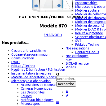
consommables
Microscopie & obser
Mobilier scolaire
Mobilier de collectiv
HOTTE VENTILEE / FILTREE - CRUMACTIV
Mobilier de laboratoi
Mobilier de rangeme
Modèle 670
Mobilier de sécurité
Mobilier ExAO & Inf
Réalité augmentée
EN SAVOIR +
Sciences physiques 
SVT
Nos produits...
FabLab / Techno
Nos réalisations
Casiers anti-vandalisme
Contactez-nous
Codage et programmation
Nos catalogues
Communication
NEW
ExAO
BIOLAB recrute
FabLab / Techno
Vidéos
Hygiène / Désinfection / Stérilisation
Instrumentation & mesures
Matériel de laboratoire & consommables
Microscopie & observation
Accessoires de microscopie
Caméras Numériques
Les Drosophiles
Loupes
Matériaux biologiques
Microscopes