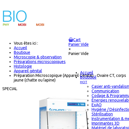
Cart
Vous êtes ici :
Panier Vide
Accueil
×
Boutique
Panier Vide
Microscopie & observation
Préparations microscopiques
Histologie
Appareil génital
Accueil
Préparation Microscopique (Appareil Génital) - Ovaire CT, corps
Boutique
jaune (chatte ou lapine)
HOT
Casier anti-vandalis
SPECIAL
Communication
Codage & Programma
Énergies renouvelab
ExAO
Hygiène / Désinfecti
Stérilisation
Instrumentation & m
Imprimantes 3D
Matériel de laborato