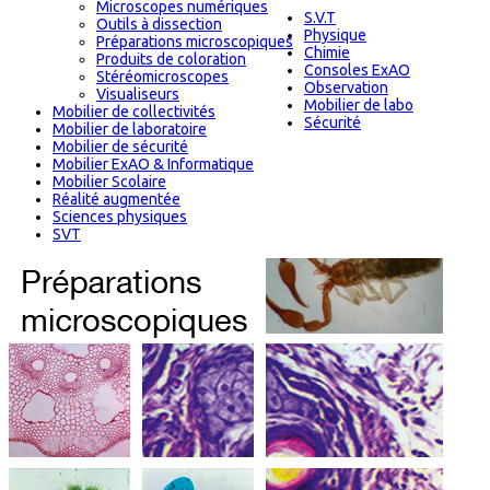
Microscopes numériques
S.V.T
Outils à dissection
Physique
Préparations microscopiques
Chimie
Produits de coloration
Consoles ExAO
Stéréomicroscopes
Observation
Visualiseurs
Mobilier de labo
Mobilier de collectivités
Sécurité
Mobilier de laboratoire
Mobilier de sécurité
Mobilier ExAO & Informatique
Mobilier Scolaire
Réalité augmentée
Sciences physiques
SVT