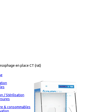
oesophage en place CT (rat)
me
tion
les
n / Stérilisation
esures
oire & consommables
vation