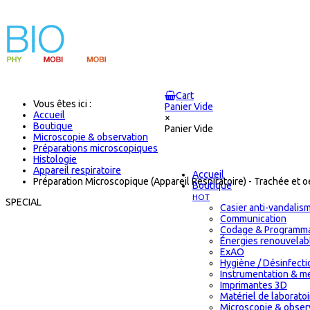
Cart
Vous êtes ici :
Panier Vide
Accueil
×
Boutique
Panier Vide
Microscopie & observation
Préparations microscopiques
Histologie
Appareil respiratoire
Accueil
Préparation Microscopique (Appareil Respiratoire) - Trachée et 
Boutique
HOT
SPECIAL
Casier anti-vandalis
Communication
Codage & Programma
Énergies renouvelab
ExAO
Hygiène / Désinfectio
Instrumentation & m
Imprimantes 3D
Matériel de laborat
Microscopie & obser