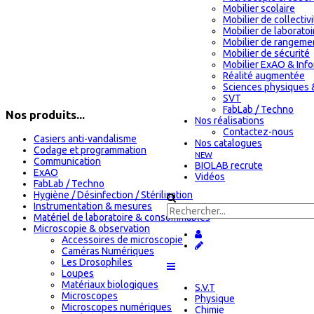
Mobilier scolaire
Mobilier de collectiv
Mobilier de laboratoi
Mobilier de rangeme
Mobilier de sécurité
Mobilier ExAO & Inf
Réalité augmentée
Sciences physiques 
SVT
FabLab / Techno
Nos produits...
Nos réalisations
Contactez-nous
Casiers anti-vandalisme
Nos catalogues
Codage et programmation
NEW
Communication
BIOLAB recrute
ExAO
Vidéos
FabLab / Techno
Hygiène / Désinfection / Stérilisation
Instrumentation & mesures
Matériel de laboratoire & consommables
Microscopie & observation
Accessoires de microscopie
Caméras Numériques
Les Drosophiles
Loupes
Matériaux biologiques
S.V.T
Microscopes
Physique
Microscopes numériques
Chimie