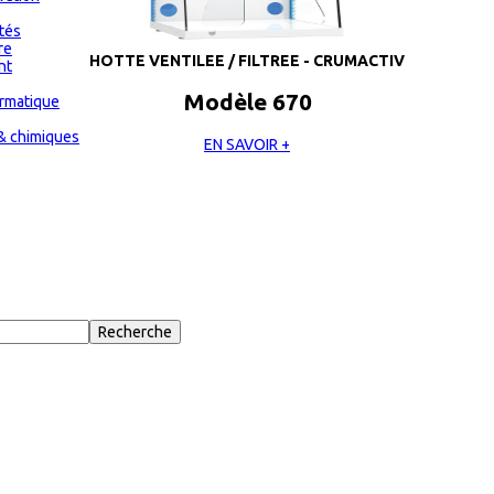
ités
re
HOTTE VENTILEE / FILTREE - CRUMACTIV
nt
Modèle 670
ormatique
& chimiques
EN SAVOIR +