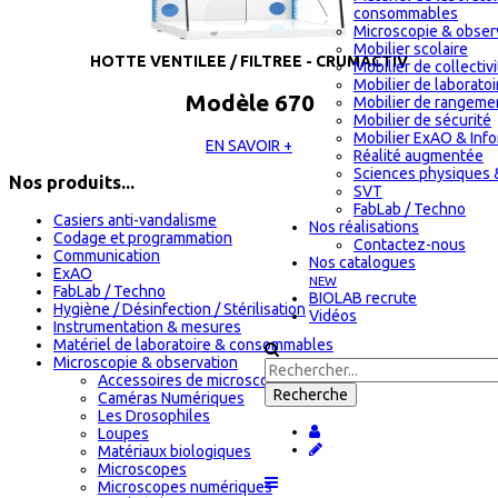
consommables
Microscopie & obser
Mobilier scolaire
HOTTE VENTILEE / FILTREE - CRUMACTIV
Mobilier de collectiv
Mobilier de laboratoi
Modèle 670
Mobilier de rangeme
Mobilier de sécurité
Mobilier ExAO & Inf
EN SAVOIR +
Réalité augmentée
Sciences physiques 
Nos produits...
SVT
FabLab / Techno
Casiers anti-vandalisme
Nos réalisations
Codage et programmation
Contactez-nous
Communication
Nos catalogues
ExAO
NEW
FabLab / Techno
BIOLAB recrute
Hygiène / Désinfection / Stérilisation
Vidéos
Instrumentation & mesures
Matériel de laboratoire & consommables
Microscopie & observation
Accessoires de microscopie
Caméras Numériques
Les Drosophiles
Loupes
Matériaux biologiques
Microscopes
Microscopes numériques