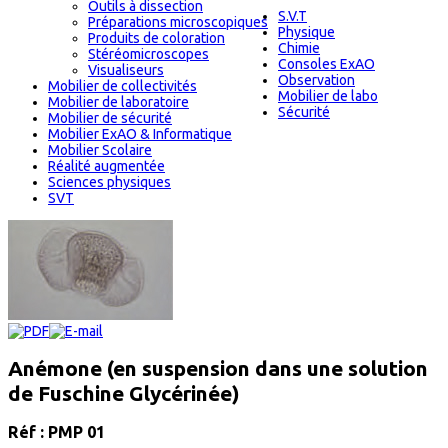
Outils à dissection
S.V.T
Préparations microscopiques
Physique
Produits de coloration
Chimie
Stéréomicroscopes
Consoles ExAO
Visualiseurs
Observation
Mobilier de collectivités
Mobilier de labo
Mobilier de laboratoire
Sécurité
Mobilier de sécurité
Mobilier ExAO & Informatique
Mobilier Scolaire
Réalité augmentée
Sciences physiques
SVT
Anémone (en suspension dans une solution
de Fuschine Glycérinée)
Réf : PMP 01