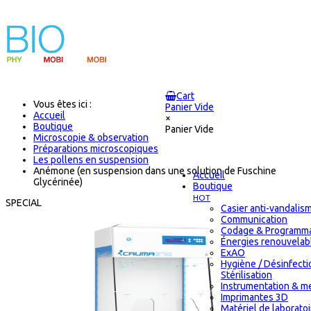
Cart
Vous êtes ici :
Panier Vide
Accueil
×
Boutique
Panier Vide
Microscopie & observation
Préparations microscopiques
Les pollens en suspension
Anémone (en suspension dans une solution de Fuschine
Accueil
Glycérinée)
Boutique
HOT
SPECIAL
Casier anti-vandalis
Communication
Codage & Programma
Énergies renouvelab
ExAO
Hygiène / Désinfecti
Stérilisation
Instrumentation & m
Imprimantes 3D
Matériel de laborato