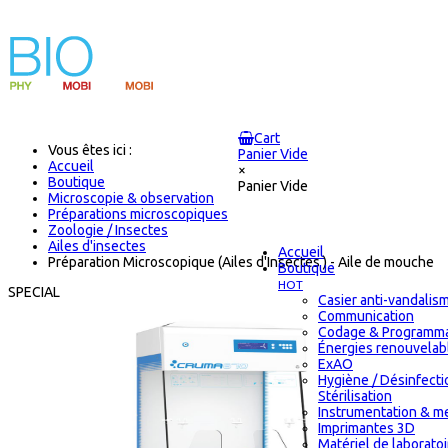
Cart
Vous êtes ici :
Panier Vide
Accueil
×
Boutique
Panier Vide
Microscopie & observation
Préparations microscopiques
Zoologie / Insectes
Ailes d'insectes
Accueil
Préparation Microscopique (Ailes d'Insectes ) - Aile de mouche
Boutique
HOT
SPECIAL
Casier anti-vandalis
Communication
Codage & Programma
Énergies renouvelab
ExAO
Hygiène / Désinfecti
Stérilisation
Instrumentation & m
Imprimantes 3D
Matériel de laborato