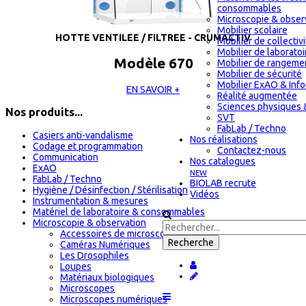
consommables
Microscopie & obser
Mobilier scolaire
HOTTE VENTILEE / FILTREE - CRUMACTIV
Mobilier de collectiv
Mobilier de laboratoi
Modèle 670
Mobilier de rangeme
Mobilier de sécurité
Mobilier ExAO & Inf
EN SAVOIR +
Réalité augmentée
Sciences physiques 
Nos produits...
SVT
FabLab / Techno
Casiers anti-vandalisme
Nos réalisations
Codage et programmation
Contactez-nous
Communication
Nos catalogues
ExAO
NEW
FabLab / Techno
BIOLAB recrute
Hygiène / Désinfection / Stérilisation
Vidéos
Instrumentation & mesures
Matériel de laboratoire & consommables
Microscopie & observation
Accessoires de microscopie
Caméras Numériques
Les Drosophiles
Loupes
Matériaux biologiques
Microscopes
Microscopes numériques