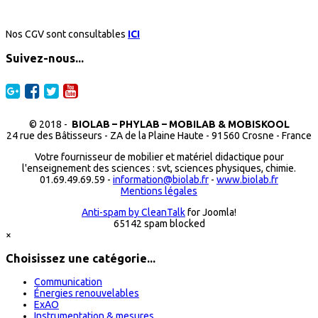
Nos CGV sont consultables
ICI
Suivez-nous...
© 2018 -
BIOLAB – PHYLAB – MOBILAB & MOBISKOOL
24 rue des Bâtisseurs - ZA de la Plaine Haute - 91560 Crosne - France
Votre fournisseur de mobilier et matériel didactique pour
l'enseignement des sciences : svt, sciences physiques, chimie.
01.69.49.69.59 -
information@biolab.fr
-
www.biolab.fr
Mentions légales
Anti-spam by CleanTalk
for Joomla!
65142 spam blocked
×
Choisissez une catégorie...
Communication
Énergies renouvelables
ExAO
Instrumentation & mesures