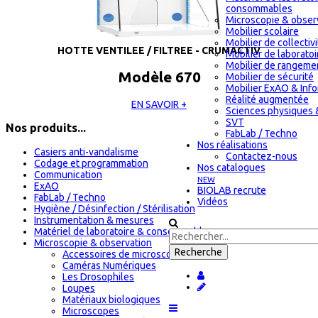
consommables
Microscopie & obser
Mobilier scolaire
Mobilier de collectiv
HOTTE VENTILEE / FILTREE - CRUMACTIV
Mobilier de laboratoi
Mobilier de rangeme
Modèle 670
Mobilier de sécurité
Mobilier ExAO & Inf
Réalité augmentée
EN SAVOIR +
Sciences physiques 
SVT
Nos produits...
FabLab / Techno
Nos réalisations
Casiers anti-vandalisme
Contactez-nous
Codage et programmation
Nos catalogues
Communication
NEW
ExAO
BIOLAB recrute
FabLab / Techno
Vidéos
Hygiène / Désinfection / Stérilisation
Instrumentation & mesures
Matériel de laboratoire & consommables
Microscopie & observation
Accessoires de microscopie
Caméras Numériques
Les Drosophiles
Loupes
Matériaux biologiques
Microscopes