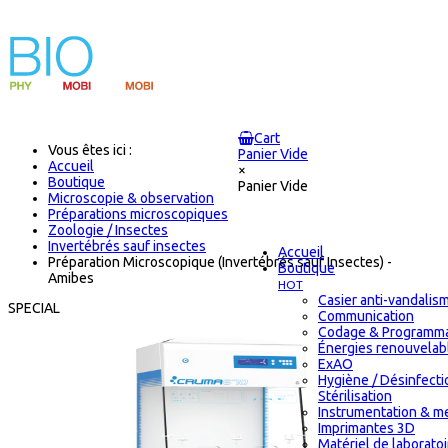
Cart
Vous êtes ici :
Panier Vide
Accueil
×
Boutique
Panier Vide
Microscopie & observation
Préparations microscopiques
Zoologie / Insectes
Invertébrés sauf insectes
Accueil
Préparation Microscopique (Invertébrés sauf Insectes) -
Boutique
Amibes
HOT
Casier anti-vandalis
SPECIAL
Communication
Codage & Programma
Énergies renouvelab
ExAO
Hygiène / Désinfecti
Stérilisation
Instrumentation & m
Imprimantes 3D
Matériel de laborato