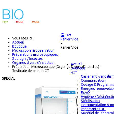
Cart
Vous êtes ici :
Panier Vide
Accueil
×
Boutique
Panier Vide
Microscopie & observation
Préparations microscopiques
Zoologie / Insectes
Organes divers d'insectes
Accueil
Préparation Microscopique (Organes Divers d'Insectes) -
Boutique
Testicule de criquet CT
HOT
Casier anti-vandalis
SPECIAL
Communication
Codage & Programma
Énergies renouvelab
ExAO
Hygiène / Désinfecti
Stérilisation
Instrumentation & m
Imprimantes 3D
Matériel de laborato