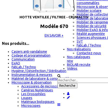
consommables
Microscopie & obser
Mobilier scolaire
Mobilier de collectiv
HOTTE VENTILEE / FILTREE - CRUMACTIV
Mobilier de laboratoi
Mobilier de rangeme
Modèle 670
Mobilier de sécurité
Mobilier ExAO & Inf
Réalité augmentée
EN SAVOIR +
Sciences physiques 
SVT
Nos produits...
FabLab / Techno
Nos réalisations
Casiers anti-vandalisme
Contactez-nous
Codage et programmation
Nos catalogues
Communication
NEW
ExAO
BIOLAB recrute
FabLab / Techno
Vidéos
Hygiène / Désinfection / Stérilisation
Instrumentation & mesures
Matériel de laboratoire & consommables
Microscopie & observation
Accessoires de microscopie
Caméras Numériques
Les Drosophiles
Loupes
Matériaux biologiques
Microscopes