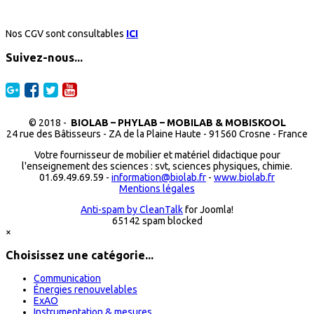
Nos CGV sont consultables
ICI
Suivez-nous...
© 2018 -
BIOLAB – PHYLAB – MOBILAB & MOBISKOOL
24 rue des Bâtisseurs - ZA de la Plaine Haute - 91560 Crosne - France
Votre fournisseur de mobilier et matériel didactique pour
l'enseignement des sciences : svt, sciences physiques, chimie.
01.69.49.69.59 -
information@biolab.fr
-
www.biolab.fr
Mentions légales
Anti-spam by CleanTalk
for Joomla!
65142 spam blocked
×
Choisissez une catégorie...
Communication
Énergies renouvelables
ExAO
Instrumentation & mesures