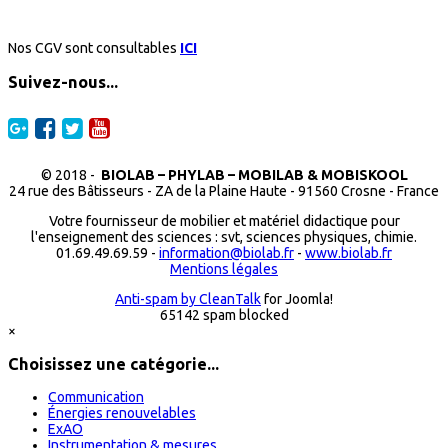
Nos CGV sont consultables
ICI
Suivez-nous...
© 2018 -
BIOLAB – PHYLAB – MOBILAB & MOBISKOOL
24 rue des Bâtisseurs - ZA de la Plaine Haute - 91560 Crosne - France
Votre fournisseur de mobilier et matériel didactique pour
l'enseignement des sciences : svt, sciences physiques, chimie.
01.69.49.69.59 -
information@biolab.fr
-
www.biolab.fr
Mentions légales
Anti-spam by CleanTalk
for Joomla!
65142 spam blocked
×
Choisissez une catégorie...
Communication
Énergies renouvelables
ExAO
Instrumentation & mesures