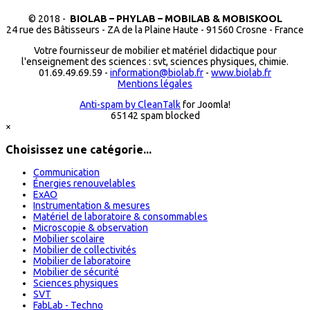
© 2018 -
BIOLAB – PHYLAB – MOBILAB & MOBISKOOL
24 rue des Bâtisseurs - ZA de la Plaine Haute - 91560 Crosne - France
Votre fournisseur de mobilier et matériel didactique pour
l'enseignement des sciences : svt, sciences physiques, chimie.
01.69.49.69.59 -
information@biolab.fr
-
www.biolab.fr
Mentions légales
Anti-spam by CleanTalk
for Joomla!
65142 spam blocked
×
Choisissez une catégorie...
Communication
Énergies renouvelables
ExAO
Instrumentation & mesures
Matériel de laboratoire & consommables
Microscopie & observation
Mobilier scolaire
Mobilier de collectivités
Mobilier de laboratoire
Mobilier de sécurité
Sciences physiques
SVT
FabLab - Techno