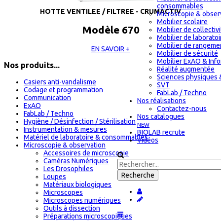
consommables
HOTTE VENTILEE / FILTREE - CRUMACTIV
Microscopie & obser
Mobilier scolaire
Modèle 670
Mobilier de collectiv
Mobilier de laboratoi
Mobilier de rangeme
EN SAVOIR +
Mobilier de sécurité
Mobilier ExAO & Inf
Nos produits...
Réalité augmentée
Sciences physiques 
Casiers anti-vandalisme
SVT
Codage et programmation
FabLab / Techno
Communication
Nos réalisations
ExAO
Contactez-nous
FabLab / Techno
Nos catalogues
Hygiène / Désinfection / Stérilisation
NEW
Instrumentation & mesures
BIOLAB recrute
Matériel de laboratoire & consommables
Vidéos
Microscopie & observation
Accessoires de microscopie
Caméras Numériques
Les Drosophiles
Loupes
Matériaux biologiques
Microscopes
Microscopes numériques
Outils à dissection
Préparations microscopiques