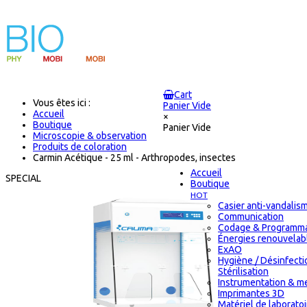
Cart
Vous êtes ici :
Panier Vide
Accueil
×
Boutique
Panier Vide
Microscopie & observation
Produits de coloration
Carmin Acétique - 25 ml - Arthropodes, insectes
Accueil
SPECIAL
Boutique
HOT
Casier anti-vandalis
Communication
Codage & Programma
Énergies renouvelab
ExAO
Hygiène / Désinfecti
Stérilisation
Instrumentation & m
Imprimantes 3D
Matériel de laborato