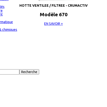
HOTTE VENTILEE / FILTREE - CRUMACTIV
ités
re
Modèle 670
nt
ormatique
EN SAVOIR +
& chimiques