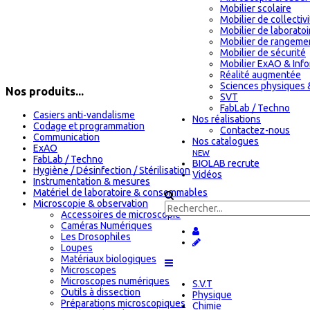
Mobilier scolaire
Mobilier de collectiv
Mobilier de laboratoi
Mobilier de rangeme
Mobilier de sécurité
Mobilier ExAO & Inf
Réalité augmentée
Sciences physiques 
Nos produits...
SVT
FabLab / Techno
Casiers anti-vandalisme
Nos réalisations
Codage et programmation
Contactez-nous
Communication
Nos catalogues
ExAO
NEW
FabLab / Techno
BIOLAB recrute
Hygiène / Désinfection / Stérilisation
Vidéos
Instrumentation & mesures
Matériel de laboratoire & consommables
Microscopie & observation
Accessoires de microscopie
Caméras Numériques
Les Drosophiles
Loupes
Matériaux biologiques
Microscopes
Microscopes numériques
S.V.T
Outils à dissection
Physique
Préparations microscopiques
Chimie