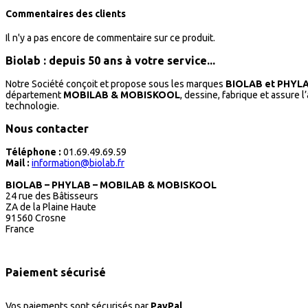
Commentaires des clients
Il n'y a pas encore de commentaire sur ce produit.
Biolab : depuis 50 ans à votre service...
Notre Société conçoit et propose sous les marques
BIOLAB et PHYL
département
MOBILAB & MOBISKOOL
, dessine, fabrique et assure 
technologie.
Nous contacter
Téléphone :
01.69.49.69.59
Mail :
information@biolab.fr
BIOLAB – PHYLAB – MOBILAB & MOBISKOOL
24 rue des Bâtisseurs
ZA de la Plaine Haute
91560 Crosne
France
Paiement sécurisé
Vos paiements sont sécurisés par
PayPal