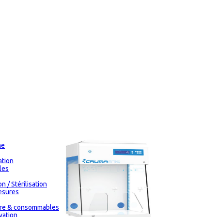
me
tion
les
n / Stérilisation
esures
oire & consommables
vation