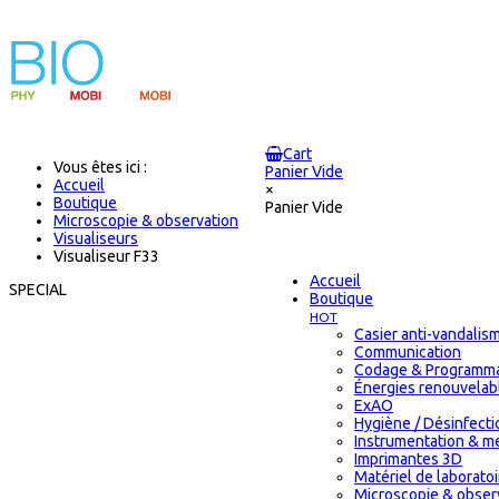
Cart
Vous êtes ici :
Panier Vide
Accueil
×
Boutique
Panier Vide
Microscopie & observation
Visualiseurs
Visualiseur F33
Accueil
SPECIAL
Boutique
HOT
Casier anti-vandalis
Communication
Codage & Programma
Énergies renouvelab
ExAO
Hygiène / Désinfectio
Instrumentation & m
Imprimantes 3D
Matériel de laborat
Microscopie & obser