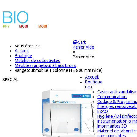
Cart
Vous êtes ici :
Panier Vide
Accueil
×
Boutique
Panier Vide
Mobilier de collectivités
Meubles rangetout à bacs tiroirs
Rangetout mobile 1 colonne H = 800 mm (vide)
Accueil
SPECIAL
Boutique
HOT
Casier anti-vandalis
Communication
Codage & Programma
Énergies renouvelab
ExAO
Hygiène / Désinfectio
Instrumentation & m
Imprimantes 3D
Matériel de laborato
consommables