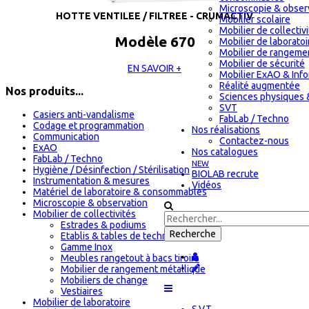
Microscopie & obser
HOTTE VENTILEE / FILTREE - CRUMACTIV
Mobilier scolaire
Mobilier de collectiv
Modèle 670
Mobilier de laboratoi
Mobilier de rangeme
Mobilier de sécurité
EN SAVOIR +
Mobilier ExAO & Inf
Réalité augmentée
Nos produits...
Sciences physiques 
SVT
Casiers anti-vandalisme
FabLab / Techno
Codage et programmation
Nos réalisations
Communication
Contactez-nous
ExAO
Nos catalogues
FabLab / Techno
NEW
Hygiène / Désinfection / Stérilisation
BIOLAB recrute
Instrumentation & mesures
Vidéos
Matériel de laboratoire & consommables
Microscopie & observation
Mobilier de collectivités
Estrades & podiums
Etablis & tables de technologie
Gamme Inox
Meubles rangetout à bacs tiroirs
Mobilier de rangement métallique
Mobiliers de change
Vestiaires
Mobilier de laboratoire