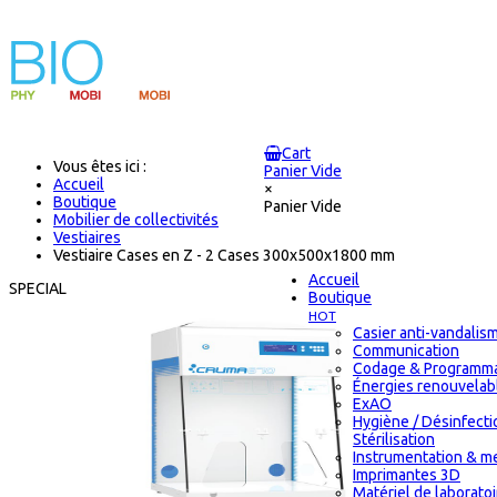
Cart
Vous êtes ici :
Panier Vide
Accueil
×
Boutique
Panier Vide
Mobilier de collectivités
Vestiaires
Vestiaire Cases en Z - 2 Cases 300x500x1800 mm
Accueil
SPECIAL
Boutique
HOT
Casier anti-vandalis
Communication
Codage & Programma
Énergies renouvelab
ExAO
Hygiène / Désinfecti
Stérilisation
Instrumentation & m
Imprimantes 3D
Matériel de laborato