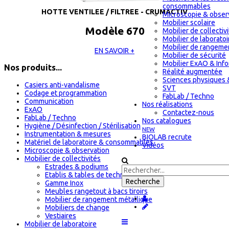
consommables
HOTTE VENTILEE / FILTREE - CRUMACTIV
Microscopie & obser
Mobilier scolaire
Modèle 670
Mobilier de collectiv
Mobilier de laboratoi
Mobilier de rangeme
EN SAVOIR +
Mobilier de sécurité
Mobilier ExAO & Inf
Nos produits...
Réalité augmentée
Sciences physiques 
Casiers anti-vandalisme
SVT
Codage et programmation
FabLab / Techno
Communication
Nos réalisations
ExAO
Contactez-nous
FabLab / Techno
Nos catalogues
Hygiène / Désinfection / Stérilisation
NEW
Instrumentation & mesures
BIOLAB recrute
Matériel de laboratoire & consommables
Vidéos
Microscopie & observation
Mobilier de collectivités
Estrades & podiums
Etablis & tables de technologie
Gamme Inox
Meubles rangetout à bacs tiroirs
Mobilier de rangement métallique
Mobiliers de change
Vestiaires
Mobilier de laboratoire