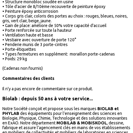
• Structure monobloc soudée en usine
• Tôle d'acier de 8/10ème recouverte de peinture époxy
• Peinture époxy anticorrosion
• Corps gris clair, coloris des portes au choix : rouges, bleues, noires,
gris, vert clair, beige, jaune.
• Gain de place: améliore de 50% votre capacité d'accueil
• Porte renforcée sur toute la hauteur
• Ventilation haute et basse
• Vestiaire avec ouverture de porte 120°
• Penderie munis de 3 porte-cintres
• Porte-étiquettes
• Types fermetures en supplément: moraillon porte-cadenas
• Poids: 29 kg
(Cadenas non fournis)
Commentaires des clients
Il n'y a pas encore de commentaire sur ce produit.
Biolab : depuis 50 ans à votre service...
Notre Société conçoit et propose sous les marques
BIOLAB et
PHYLAB
des équipements pour l'enseignement des sciences en
Biologie, Physique, Chimie, Technologie et des solutions innovantes
en ExAO. Notre département
MOBILAB & MOBISKOOL
, dessine,
fabrique et assure l’agencement clés en mains de vos établissements
en mobiliers de collectivités et mobiliers de laboratoires en sciences,