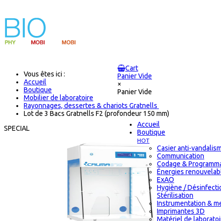
Cart
Vous êtes ici :
Panier Vide
Accueil
×
Boutique
Panier Vide
Mobilier de laboratoire
Rayonnages, dessertes & chariots Gratnells
Lot de 3 Bacs Gratnells F2 (profondeur 150 mm)
Accueil
SPECIAL
Boutique
HOT
Casier anti-vandalis
Communication
Codage & Programma
Énergies renouvelab
ExAO
Hygiène / Désinfecti
Stérilisation
Instrumentation & m
Imprimantes 3D
Matériel de laborato