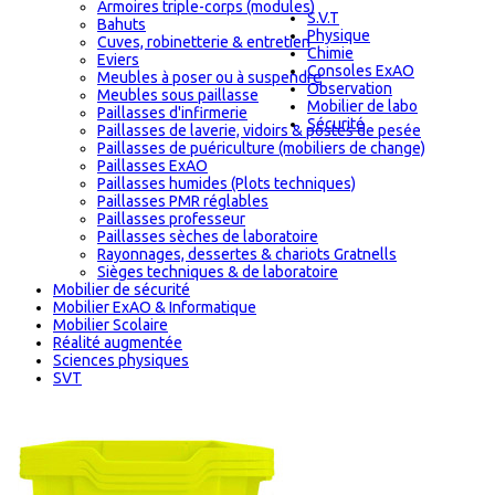
Armoires triple-corps (modules)
S.V.T
Bahuts
Physique
Cuves, robinetterie & entretien
Chimie
Eviers
Consoles ExAO
Meubles à poser ou à suspendre
Observation
Meubles sous paillasse
Mobilier de labo
Paillasses d'infirmerie
Sécurité
Paillasses de laverie, vidoirs & postes de pesée
Paillasses de puériculture (mobiliers de change)
Paillasses ExAO
Paillasses humides (Plots techniques)
Paillasses PMR réglables
Paillasses professeur
Paillasses sèches de laboratoire
Rayonnages, dessertes & chariots Gratnells
Sièges techniques & de laboratoire
Mobilier de sécurité
Mobilier ExAO & Informatique
Mobilier Scolaire
Réalité augmentée
Sciences physiques
SVT