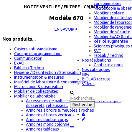
consommables
HOTTE VENTILEE / FILTREE - CRUMACTIV
Microscopie & obser
Mobilier scolaire
Modèle 670
Mobilier de collectiv
Mobilier de laboratoi
Mobilier de rangeme
EN SAVOIR +
Mobilier de sécurité
Mobilier ExAO & Inf
Nos produits...
Réalité augmentée
Sciences physiques 
Casiers anti-vandalisme
SVT
Codage et programmation
FabLab / Techno
Communication
Nos réalisations
ExAO
Contactez-nous
FabLab / Techno
Nos catalogues
Hygiène / Désinfection / Stérilisation
NEW
Instrumentation & mesures
BIOLAB recrute
Matériel de laboratoire & consommables
Vidéos
Microscopie & observation
Mobilier de collectivités
Mobilier de laboratoire
Accessoires de paillasses : équipements électriques,
dosserets, réhausses...
Armoires à tiroirs & meubles à roches
Armoires à tiroirs verticaux
Armoires double-corps
Armoires mono colonne
Armoires tableaux