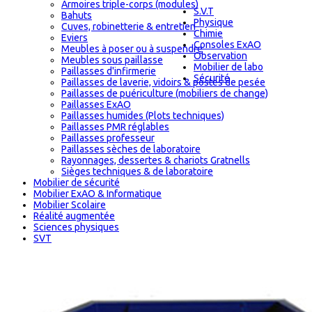
Armoires triple-corps (modules)
S.V.T
Bahuts
Physique
Cuves, robinetterie & entretien
Chimie
Eviers
Consoles ExAO
Meubles à poser ou à suspendre
Observation
Meubles sous paillasse
Mobilier de labo
Paillasses d'infirmerie
Sécurité
Paillasses de laverie, vidoirs & postes de pesée
Paillasses de puériculture (mobiliers de change)
Paillasses ExAO
Paillasses humides (Plots techniques)
Paillasses PMR réglables
Paillasses professeur
Paillasses sèches de laboratoire
Rayonnages, dessertes & chariots Gratnells
Sièges techniques & de laboratoire
Mobilier de sécurité
Mobilier ExAO & Informatique
Mobilier Scolaire
Réalité augmentée
Sciences physiques
SVT