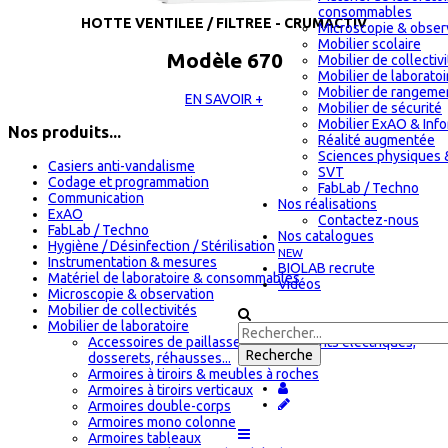
consommables
HOTTE VENTILEE / FILTREE - CRUMACTIV
Microscopie & obser
Mobilier scolaire
Modèle 670
Mobilier de collectiv
Mobilier de laboratoi
Mobilier de rangeme
EN SAVOIR +
Mobilier de sécurité
Mobilier ExAO & Inf
Nos produits...
Réalité augmentée
Sciences physiques 
Casiers anti-vandalisme
SVT
Codage et programmation
FabLab / Techno
Communication
Nos réalisations
ExAO
Contactez-nous
FabLab / Techno
Nos catalogues
Hygiène / Désinfection / Stérilisation
NEW
Instrumentation & mesures
BIOLAB recrute
Matériel de laboratoire & consommables
Vidéos
Microscopie & observation
Mobilier de collectivités
Mobilier de laboratoire
Accessoires de paillasses : équipements électriques,
dosserets, réhausses...
Armoires à tiroirs & meubles à roches
Armoires à tiroirs verticaux
Armoires double-corps
Armoires mono colonne
Armoires tableaux