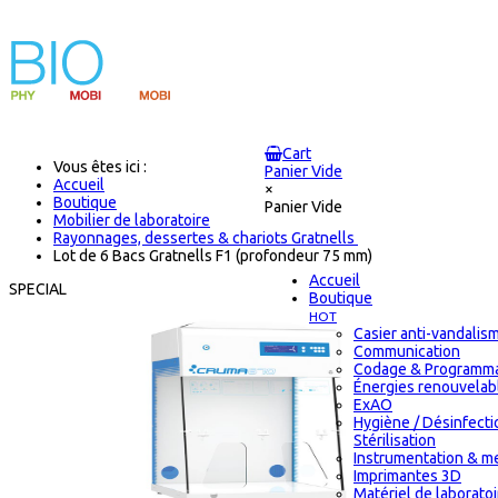
Cart
Vous êtes ici :
Panier Vide
Accueil
×
Boutique
Panier Vide
Mobilier de laboratoire
Rayonnages, dessertes & chariots Gratnells
Lot de 6 Bacs Gratnells F1 (profondeur 75 mm)
Accueil
SPECIAL
Boutique
HOT
Casier anti-vandalis
Communication
Codage & Programma
Énergies renouvelab
ExAO
Hygiène / Désinfecti
Stérilisation
Instrumentation & m
Imprimantes 3D
Matériel de laborato