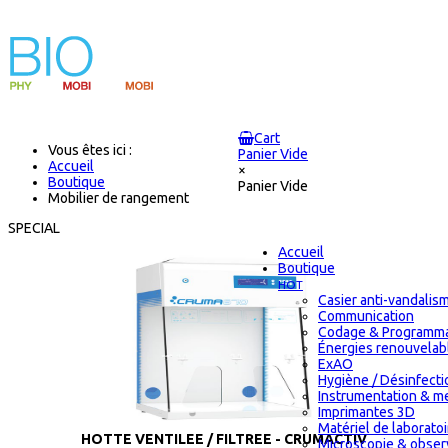
Cart
Vous êtes ici :
Panier Vide
Accueil
×
Boutique
Panier Vide
Mobilier de rangement
SPECIAL
Accueil
Boutique
HOT
Casier anti-vandalis
Communication
Codage & Programma
Énergies renouvelab
ExAO
Hygiène / Désinfectio
Instrumentation & m
Imprimantes 3D
Matériel de laborat
HOTTE VENTILEE / FILTREE - CRUMACTIV
Microscopie & obser