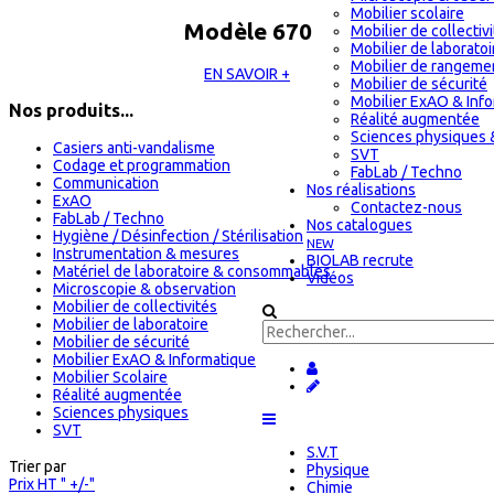
Mobilier scolaire
Modèle 670
Mobilier de collectiv
Mobilier de laboratoi
Mobilier de rangeme
EN SAVOIR +
Mobilier de sécurité
Mobilier ExAO & Inf
Nos produits...
Réalité augmentée
Sciences physiques 
Casiers anti-vandalisme
SVT
Codage et programmation
FabLab / Techno
Communication
Nos réalisations
ExAO
Contactez-nous
FabLab / Techno
Nos catalogues
Hygiène / Désinfection / Stérilisation
NEW
Instrumentation & mesures
BIOLAB recrute
Matériel de laboratoire & consommables
Vidéos
Microscopie & observation
Mobilier de collectivités
Mobilier de laboratoire
Mobilier de sécurité
Mobilier ExAO & Informatique
Mobilier Scolaire
Réalité augmentée
Sciences physiques
SVT
S.V.T
Trier par
Physique
Prix HT " +/-"
Chimie