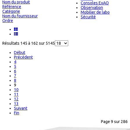
Nom du produit
Consoles ExAO
Référence
Observation
Catégorie
Mobilier de labo
Nom du fournisseur
Sécurité
Ordre
Résultats 145 à 162 sur 5145
Début
Précédent
4
5
6
7
8
9
10
11
12
13
Suivant
Fin
Page 9 sur 286