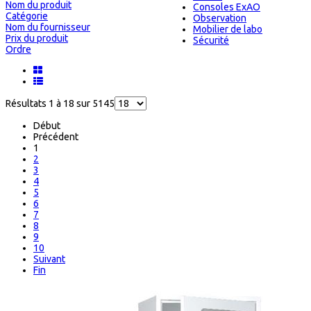
Nom du produit
Consoles ExAO
Catégorie
Observation
Nom du fournisseur
Mobilier de labo
Prix du produit
Sécurité
Ordre
Résultats 1 à 18 sur 5145
Début
Précédent
1
2
3
4
5
6
7
8
9
10
Suivant
Fin