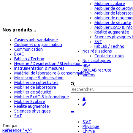
Mobilier scolaire
Mobilier de collectiv
Mobilier de laboratoi
Mobilier de rangeme
Mobilier de sécurité
Mobilier ExAO & Inf
Nos produits...
Réalité augmentée
Sciences physiques 
Casiers anti-vandalisme
SVT
Codage et programmation
FabLab / Techno
Communication
Nos réalisations
ExAO
Contactez-nous
FabLab / Techno
Nos catalogues
Hygiène / Désinfection / Stérilisation
NEW
Instrumentation & mesures
BIOLAB recrute
Matériel de laboratoire & consommables
Vidéos
Microscopie & observation
Mobilier de collectivités
Mobilier de laboratoire
Mobilier de sécurité
Mobilier ExAO & Informatique
Mobilier Scolaire
Réalité augmentée
Sciences physiques
SVT
S.V.T
Trier par
Physique
Référence " +/-"
Chimie