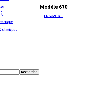
Modèle 670
ités
re
nt
EN SAVOIR +
ormatique
& chimiques