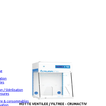
me
tion
les
n / Stérilisation
esures
oire & consommables
HOTTE VENTILEE / FILTREE - CRUMACTIV
vation