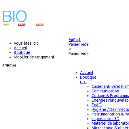
Cart
Vous êtes ici :
Panier Vide
Accueil
×
Boutique
Panier Vide
Mobilier de rangement
SPECIAL
Accueil
Boutique
HOT
Casier anti-vandalis
Communication
Codage & Programma
Énergies renouvelab
ExAO
Hygiène / Désinfectio
Instrumentation & m
Imprimantes 3D
Matériel de laborat
Microscopie & obser