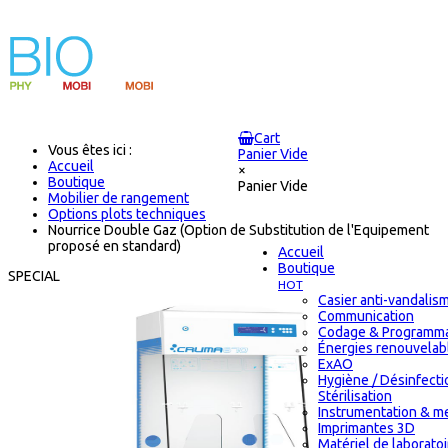
Cart
Vous êtes ici :
Panier Vide
Accueil
×
Boutique
Panier Vide
Mobilier de rangement
Options plots techniques
Nourrice Double Gaz (Option de Substitution de l'Equipement
proposé en standard)
Accueil
Boutique
SPECIAL
HOT
Casier anti-vandalis
Communication
Codage & Programma
Énergies renouvelab
ExAO
Hygiène / Désinfecti
Stérilisation
Instrumentation & m
Imprimantes 3D
Matériel de laborato