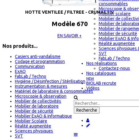
consommables
Microscopie & obser
HOTTE VENTILEE / FILTREE - CRUMACTIV
Mobilier scolaire
Mobilier de collectiv
Modèle 670
Mobilier de laboratoi
Mobilier de rangeme
Mobilier de sécurité
EN SAVOIR +
Mobilier ExAO & Inf
Réalité augmentée
Nos produits...
Sciences physiques 
SVT
Casiers anti-vandalisme
FabLab / Techno
Codage et programmation
Nos réalisations
Communication
Contactez-nous
ExAO
Nos catalogues
FabLab / Techno
NEW
Hygiène / Désinfection / Stérilisation
BIOLAB recrute
Instrumentation & mesures
Vidéos
Matériel de laboratoire & consommables
Microscopie & observation
Mobilier de collectivités
Mobilier de laboratoire
Mobilier de sécurité
Mobilier ExAO & Informatique
Mobilier Scolaire
Réalité augmentée
Sciences physiques
SVT