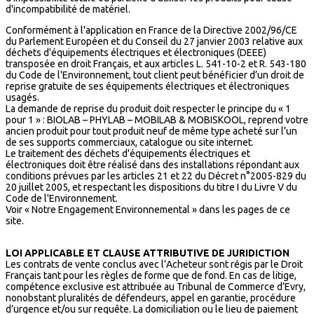
d'incompatibilité de matériel.
Conformément à l'application en France de la Directive 2002/96/CE
du Parlement Européen et du Conseil du 27 janvier 2003 relative aux
déchets d'équipements électriques et électroniques (DEEE)
transposée en droit Français, et aux articles L. 541-10-2 et R. 543-180
du Code de l'Environnement, tout client peut bénéficier d’un droit de
reprise gratuite de ses équipements électriques et électroniques
usagés.
La demande de reprise du produit doit respecter le principe du « 1
pour 1 » : BIOLAB – PHYLAB – MOBILAB & MOBISKOOL, reprend votre
ancien produit pour tout produit neuf de même type acheté sur l’un
de ses supports commerciaux, catalogue ou site internet.
Le traitement des déchets d'équipements électriques et
électroniques doit être réalisé dans des installations répondant aux
conditions prévues par les articles 21 et 22 du Décret n°2005-829 du
20 juillet 2005, et respectant les dispositions du titre I du Livre V du
Code de l'Environnement.
Voir « Notre Engagement Environnemental » dans les pages de ce
site.
LOI APPLICABLE ET CLAUSE ATTRIBUTIVE DE JURIDICTION
Les contrats de vente conclus avec l’Acheteur sont régis par le Droit
Français tant pour les règles de forme que de fond. En cas de litige,
compétence exclusive est attribuée au Tribunal de Commerce d’Evry,
nonobstant pluralités de défendeurs, appel en garantie, procédure
d’urgence et/ou sur requête. La domiciliation ou le lieu de paiement