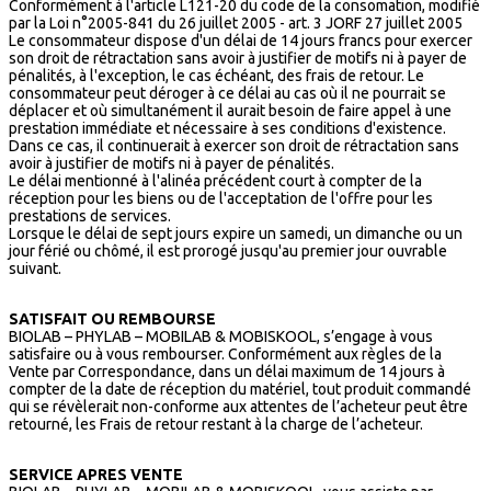
Conformément à l'article L121-20 du code de la consomation, modifié
par la Loi n°2005-841 du 26 juillet 2005 - art. 3 JORF 27 juillet 2005
Le consommateur dispose d'un délai de 14 jours francs pour exercer
son droit de rétractation sans avoir à justifier de motifs ni à payer de
pénalités, à l'exception, le cas échéant, des frais de retour. Le
consommateur peut déroger à ce délai au cas où il ne pourrait se
déplacer et où simultanément il aurait besoin de faire appel à une
prestation immédiate et nécessaire à ses conditions d'existence.
Dans ce cas, il continuerait à exercer son droit de rétractation sans
avoir à justifier de motifs ni à payer de pénalités.
Le délai mentionné à l'alinéa précédent court à compter de la
réception pour les biens ou de l'acceptation de l'offre pour les
prestations de services.
Lorsque le délai de sept jours expire un samedi, un dimanche ou un
jour férié ou chômé, il est prorogé jusqu'au premier jour ouvrable
suivant.
SATISFAIT OU REMBOURSE
BIOLAB – PHYLAB – MOBILAB & MOBISKOOL, s’engage à vous
satisfaire ou à vous rembourser. Conformément aux règles de la
Vente par Correspondance, dans un délai maximum de 14 jours à
compter de la date de réception du matériel, tout produit commandé
qui se révèlerait non-conforme aux attentes de l’acheteur peut être
retourné, les Frais de retour restant à la charge de l’acheteur.
SERVICE APRES VENTE