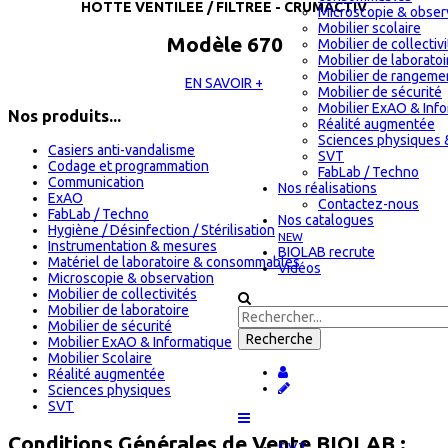
HOTTE VENTILEE / FILTREE - CRUMACTIV
Microscopie & obser
Mobilier scolaire
Modèle 670
Mobilier de collectiv
Mobilier de laboratoi
Mobilier de rangeme
EN SAVOIR +
Mobilier de sécurité
Mobilier ExAO & Inf
Nos produits...
Réalité augmentée
Sciences physiques 
Casiers anti-vandalisme
SVT
Codage et programmation
FabLab / Techno
Communication
Nos réalisations
ExAO
Contactez-nous
FabLab / Techno
Nos catalogues
Hygiène / Désinfection / Stérilisation
NEW
Instrumentation & mesures
BIOLAB recrute
Matériel de laboratoire & consommables
Vidéos
Microscopie & observation
Mobilier de collectivités
Mobilier de laboratoire
Mobilier de sécurité
Mobilier ExAO & Informatique
Mobilier Scolaire
Réalité augmentée
Sciences physiques
SVT
Conditions Générales de Vente BIOLAB :