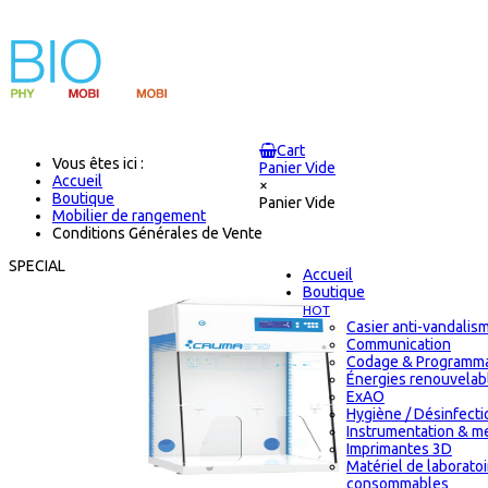
Cart
Vous êtes ici :
Panier Vide
Accueil
×
Boutique
Panier Vide
Mobilier de rangement
Conditions Générales de Vente
SPECIAL
Accueil
Boutique
HOT
Casier anti-vandalis
Communication
Codage & Programma
Énergies renouvelab
ExAO
Hygiène / Désinfectio
Instrumentation & m
Imprimantes 3D
Matériel de laborato
consommables