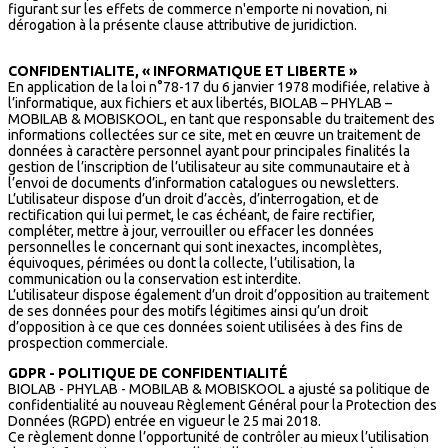
figurant sur les effets de commerce n'emporte ni novation, ni
dérogation à la présente clause attributive de juridiction.
CONFIDENTIALITE, « INFORMATIQUE ET LIBERTE »
En application de la loi n°78-17 du 6 janvier 1978 modifiée, relative à
l’informatique, aux fichiers et aux libertés, BIOLAB – PHYLAB –
MOBILAB & MOBISKOOL, en tant que responsable du traitement des
informations collectées sur ce site, met en œuvre un traitement de
données à caractère personnel ayant pour principales finalités la
gestion de l’inscription de l’utilisateur au site communautaire et à
l’envoi de documents d’information catalogues ou newsletters.
L’utilisateur dispose d’un droit d’accès, d’interrogation, et de
rectification qui lui permet, le cas échéant, de faire rectifier,
compléter, mettre à jour, verrouiller ou effacer les données
personnelles le concernant qui sont inexactes, incomplètes,
équivoques, périmées ou dont la collecte, l’utilisation, la
communication ou la conservation est interdite.
L’utilisateur dispose également d’un droit d’opposition au traitement
de ses données pour des motifs légitimes ainsi qu’un droit
d’opposition à ce que ces données soient utilisées à des fins de
prospection commerciale.
GDPR - POLITIQUE DE CONFIDENTIALITÉ
BIOLAB - PHYLAB - MOBILAB & MOBISKOOL a ajusté sa politique de
confidentialité au nouveau Règlement Général pour la Protection des
Données (RGPD) entrée en vigueur le 25 mai 2018.
Ce règlement donne l’opportunité de contrôler au mieux l’utilisation