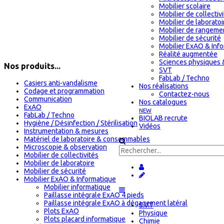
Mobilier scolaire
Mobilier de collectiv
Mobilier de laboratoi
Mobilier de rangeme
Mobilier de sécurité
Mobilier ExAO & Inf
Réalité augmentée
Sciences physiques 
Nos produits...
SVT
FabLab / Techno
Casiers anti-vandalisme
Nos réalisations
Codage et programmation
Contactez-nous
Communication
Nos catalogues
ExAO
NEW
FabLab / Techno
BIOLAB recrute
Hygiène / Désinfection / Stérilisation
Vidéos
Instrumentation & mesures
Matériel de laboratoire & consommables
Microscopie & observation
Mobilier de collectivités
Mobilier de laboratoire
Mobilier de sécurité
Mobilier ExAO & Informatique
Mobilier informatique
Paillasse intégrale ExAO 4 pieds
Paillasse intégrale ExAO à dégagement latéral
S.V.T
Plots ExAO
Physique
Plots placard informatique
Chimie