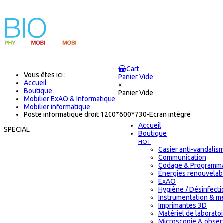
Cart
Vous êtes ici :
Panier Vide
Accueil
×
Boutique
Panier Vide
Mobilier ExAO & Informatique
Mobilier informatique
Poste informatique droit 1200*600*730-Ecran intégré
Accueil
SPECIAL
Boutique
HOT
Casier anti-vandalis
Communication
Codage & Programma
Énergies renouvelab
ExAO
Hygiène / Désinfectio
Instrumentation & m
Imprimantes 3D
Matériel de laborat
Microscopie & obser