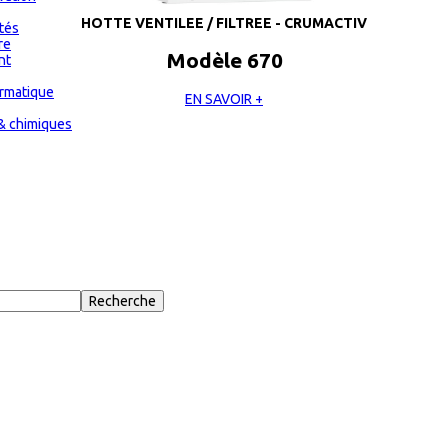
HOTTE VENTILEE / FILTREE - CRUMACTIV
ités
re
Modèle 670
nt
ormatique
EN SAVOIR +
& chimiques