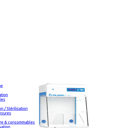
me
tion
les
n / Stérilisation
esures
oire & consommables
vation