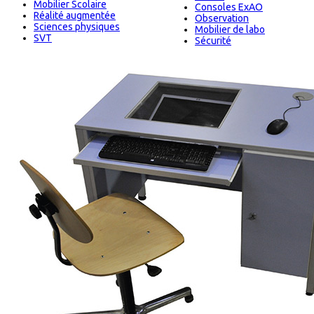
Mobilier Scolaire
Consoles ExAO
Réalité augmentée
Observation
Sciences physiques
Mobilier de labo
SVT
Sécurité