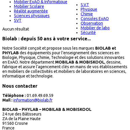
Mobilier ExAO & Informatique
S.V.T
Mobilier Scolaire
Physique
Réalité augmentée
Chimie
Sciences physiques
Consoles ExAO
SVT
Observation
Mobilier de labo
Aucun résultat
Sécurité
Biolab : depuis 50 ans à votre service...
Notre Société conçoit et propose sous les marques
BIOLAB et
PHYLAB
des équipements pour l'enseignement des sciences en
Biologie, Physique, Chimie, Technologie et des solutions innovantes
en ExAO. Notre département
MOBILAB & MOBISKOOL
, dessine,
fabrique et assure l’agencement clés en mains de vos établissements
en mobiliers de collectivités et mobiliers de laboratoires en sciences,
informatique et technologie.
Nous contacter
Téléphone :
01.69.49.69.59
Mail :
information@biolab.fr
BIOLAB – PHYLAB – MOBILAB & MOBISKOOL
24 rue des Bâtisseurs
ZA de la Plaine Haute
91560 Crosne
France