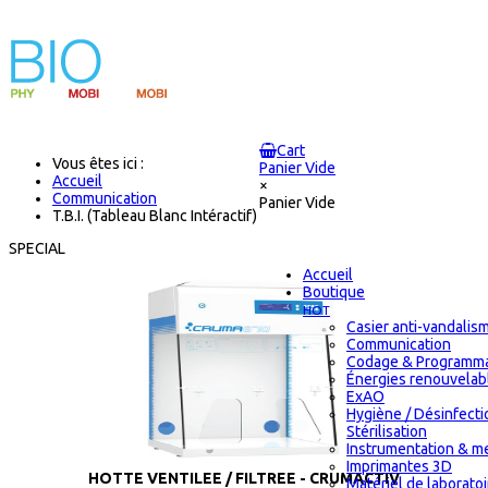
Cart
Vous êtes ici :
Panier Vide
Accueil
×
Communication
Panier Vide
T.B.I. (Tableau Blanc Intéractif)
SPECIAL
Accueil
Boutique
HOT
Casier anti-vandalis
Communication
Codage & Programma
Énergies renouvelab
ExAO
Hygiène / Désinfecti
Stérilisation
Instrumentation & m
Imprimantes 3D
HOTTE VENTILEE / FILTREE - CRUMACTIV
Matériel de laborato