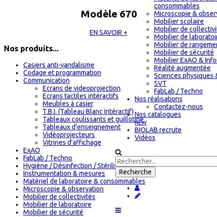
consommables
Modèle 670
Microscopie & obser
Mobilier scolaire
Mobilier de collectiv
EN SAVOIR +
Mobilier de laboratoi
Mobilier de rangeme
Nos produits...
Mobilier de sécurité
Mobilier ExAO & Inf
Casiers anti-vandalisme
Réalité augmentée
Codage et programmation
Sciences physiques 
Communication
SVT
Ecrans de videoprojection
FabLab / Techno
Ecrans tactiles intéractifs
Nos réalisations
Meubles à casier
Contactez-nous
T.B.I. (Tableau Blanc Intéractif)
Nos catalogues
Tableaux coulissants et guillotine
NEW
Tableaux d'enseignement
BIOLAB recrute
Vidéoprojecteurs
Vidéos
Vitrines d'affichage
ExAO
FabLab / Techno
Hygiène / Désinfection / Stérilisation
Instrumentation & mesures
Matériel de laboratoire & consommables
Microscopie & observation
Mobilier de collectivités
Mobilier de laboratoire
Mobilier de sécurité