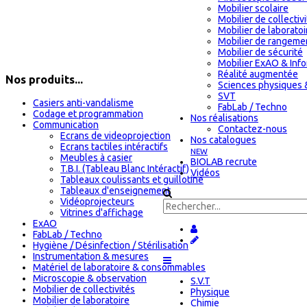
Mobilier scolaire
Mobilier de collectiv
Mobilier de laboratoi
Mobilier de rangeme
Mobilier de sécurité
Mobilier ExAO & Inf
Réalité augmentée
Nos produits...
Sciences physiques 
SVT
Casiers anti-vandalisme
FabLab / Techno
Codage et programmation
Nos réalisations
Communication
Contactez-nous
Ecrans de videoprojection
Nos catalogues
Ecrans tactiles intéractifs
NEW
Meubles à casier
BIOLAB recrute
T.B.I. (Tableau Blanc Intéractif)
Vidéos
Tableaux coulissants et guillotine
Tableaux d'enseignement
Vidéoprojecteurs
Vitrines d'affichage
ExAO
FabLab / Techno
Hygiène / Désinfection / Stérilisation
Instrumentation & mesures
Matériel de laboratoire & consommables
Microscopie & observation
S.V.T
Mobilier de collectivités
Physique
Mobilier de laboratoire
Chimie