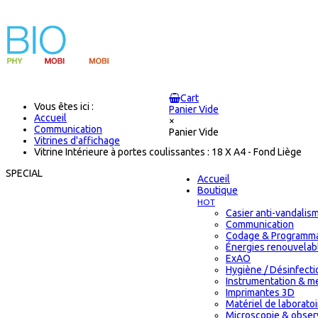
Cart
Vous êtes ici :
Panier Vide
Accueil
×
Communication
Panier Vide
Vitrines d'affichage
Vitrine Intérieure à portes coulissantes : 18 X A4 - Fond Liège
SPECIAL
Accueil
Boutique
HOT
Casier anti-vandalis
Communication
Codage & Programma
Énergies renouvelab
ExAO
Hygiène / Désinfectio
Instrumentation & m
Imprimantes 3D
Matériel de laborat
Microscopie & obser