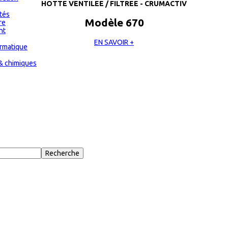
HOTTE VENTILEE / FILTREE - CRUMACTIV
ités
Modèle 670
re
nt
EN SAVOIR +
ormatique
& chimiques