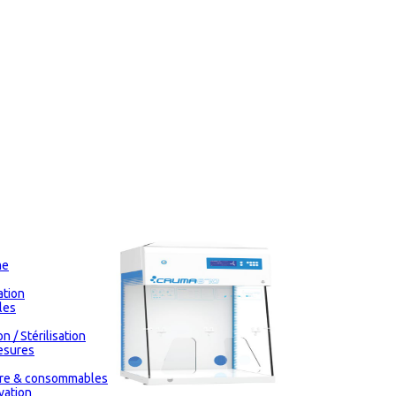
me
tion
les
n / Stérilisation
esures
oire & consommables
vation