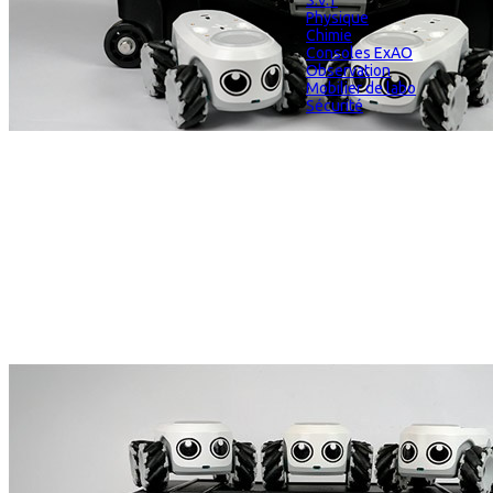
S.V.T
Physique
Chimie
Consoles ExAO
Observation
Mobilier de labo
Sécurité