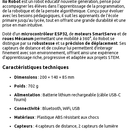
ilo Robot
est un robot éducatif nouvelle génération, pensé pour
accompagner les élèves dans l’apprentissage de la programmation,
de la robotique et de la pensée algorithmique. Conçu pour évoluer
avec les besoins pédagogiques, il suit les apprenants de l’école
primaire jusqu’au lycée, tout en offrant une grande durabilité et une
prise en main intuitive.
Doté d’un
microcontrôleur ESP32
, de
moteurs SmartServo
et de
roues Mécanum
permettant une mobilité à 360°, ilo Robot se
distingue par sa
robustesse
et sa
précision de déplacement
. Ses
capteurs de distance et de couleur lui permettent d’interagir
finement avec son environnement, offrant ainsi une expérience
d’apprentissage riche, progressive et adaptée aux projets STEM.
Caractéristiques techniques
Dimensions
: 200 × 140 × 85 mm
Poids
: 702 g
Alimentation
: Batterie lithium rechargeable (câble USB‑C
fourni)
Connectivité
: Bluetooth, WiFi, USB
Matériaux
: Plastique ABS résistant aux chocs
Capteurs
: 4 capteurs de distance, 2 capteurs de lumière