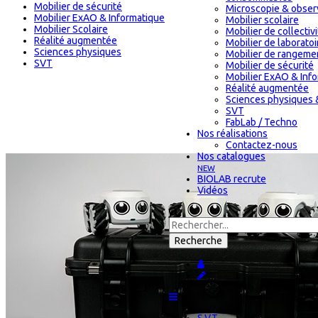
Mobilier de sécurité
Microscopie & obser
Mobilier ExAO & Informatique
Mobilier scolaire
Mobilier Scolaire
Mobilier de collectiv
Réalité augmentée
Mobilier de laboratoi
Sciences physiques
Mobilier de rangeme
SVT
Mobilier de sécurité
Mobilier ExAO & Inf
Réalité augmentée
Sciences physiques 
SVT
FabLab / Techno
Nos réalisations
Contactez-nous
Nos catalogues
NEW
BIOLAB recrute
Vidéos