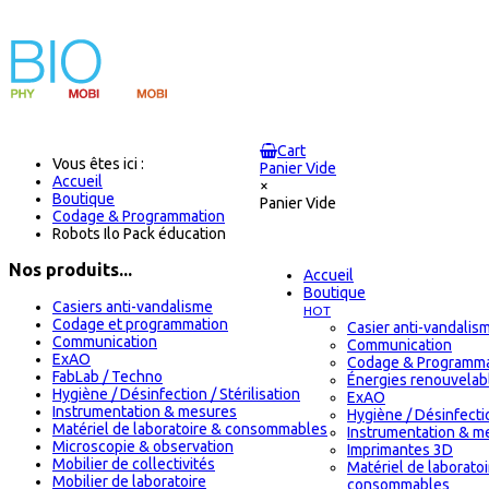
Cart
Vous êtes ici :
Panier Vide
Accueil
×
Boutique
Panier Vide
Codage & Programmation
Robots Ilo Pack éducation
Nos produits...
Accueil
Boutique
Casiers anti-vandalisme
HOT
Codage et programmation
Casier anti-vandalis
Communication
Communication
ExAO
Codage & Programma
FabLab / Techno
Énergies renouvelab
Hygiène / Désinfection / Stérilisation
ExAO
Instrumentation & mesures
Hygiène / Désinfectio
Matériel de laboratoire & consommables
Instrumentation & m
Microscopie & observation
Imprimantes 3D
Mobilier de collectivités
Matériel de laborato
Mobilier de laboratoire
consommables