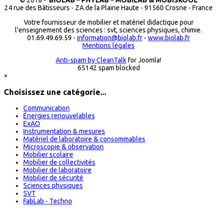
© 2018 -
BIOLAB – PHYLAB – MOBILAB & MOBISKOOL
24 rue des Bâtisseurs - ZA de la Plaine Haute - 91560 Crosne - France
Votre fournisseur de mobilier et matériel didactique pour
l'enseignement des sciences : svt, sciences physiques, chimie.
01.69.49.69.59 -
information@biolab.fr
-
www.biolab.fr
Mentions légales
Anti-spam by CleanTalk
for Joomla!
65142 spam blocked
×
Choisissez une catégorie...
Communication
Énergies renouvelables
ExAO
Instrumentation & mesures
Matériel de laboratoire & consommables
Microscopie & observation
Mobilier scolaire
Mobilier de collectivités
Mobilier de laboratoire
Mobilier de sécurité
Sciences physiques
SVT
FabLab - Techno