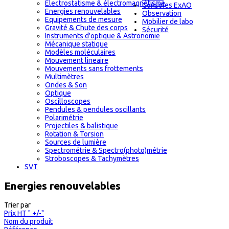
Electrostatisme & électromagnétisme
Consoles ExAO
Energies renouvelables
Observation
Equipements de mesure
Mobilier de labo
Gravité & Chute des corps
Sécurité
Instruments d'optique & Astronomie
Mécanique statique
Modèles moléculaires
Mouvement lineaire
Mouvements sans frottements
Multimètres
Ondes & Son
Optique
Oscilloscopes
Pendules & pendules oscillants
Polarimétrie
Projectiles & balistique
Rotation & Torsion
Sources de lumière
Spectrométrie & Spectro(photo)métrie
Stroboscopes & Tachymètres
SVT
Energies renouvelables
Trier par
Prix HT " +/-"
Nom du produit