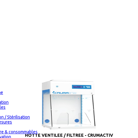
me
tion
les
n / Stérilisation
esures
oire & consommables
HOTTE VENTILEE / FILTREE - CRUMACTIV
vation