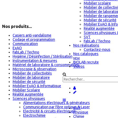
Mobilier scolaire
Mobilier de collectiv
Mobilier de laboratoi
Mobilier de rangeme
Mobilier de sécurité
Mobilier ExAO & Inf
Nos produits...
Réalité augmentée
Sciences physiques 
Casiers anti-vandalisme
SVT
Codage et programmation
FabLab / Techno
Communication
Nos réalisations
ExAO
Contactez-nous
FabLab / Techno
Nos catalogues
Hygiène / Désinfection / Stérilisation
NEW
Instrumentation & mesures
BIOLAB recrute
Matériel de laboratoire & consommables
Vidéos
Microscopie & observation
Mobilier de collectivités
Mobilier de laboratoire
Mobilier de sécurité
Mobilier ExAO & Informatique
Mobilier Scolaire
Réalité augmentée
Sciences physiques
Alimentations électriques & générateurs
Communication par fibre optique & Laser
S.V.T
Electricité & circuits électriques
Physique
Electrochimie
Chimie