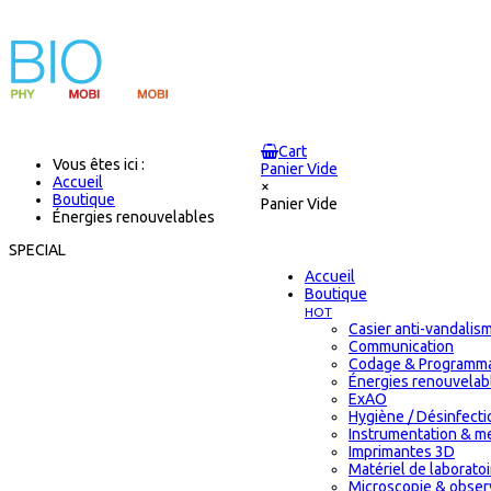
Cart
Vous êtes ici :
Panier Vide
Accueil
×
Boutique
Panier Vide
Énergies renouvelables
SPECIAL
Accueil
Boutique
HOT
Casier anti-vandalis
Communication
Codage & Programma
Énergies renouvelab
ExAO
Hygiène / Désinfectio
Instrumentation & m
Imprimantes 3D
Matériel de laborat
Microscopie & obser