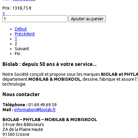
Prix :
1338,75 €
×
Début
Précédent
1
2
Suivant
Fin
Biolab : depuis 50 ans à votre service...
Notre Société conçoit et propose sous les marques
BIOLAB et PHYL
département
MOBILAB & MOBISKOOL
, dessine, fabrique et assure 
technologie.
Nous contacter
Téléphone :
01.69.49.69.59
Mail :
information@biolab.fr
BIOLAB – PHYLAB – MOBILAB & MOBISKOOL
24 rue des Bâtisseurs
ZA de la Plaine Haute
91560 Crosne