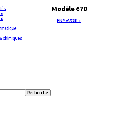
Modèle 670
ités
re
nt
EN SAVOIR +
ormatique
& chimiques