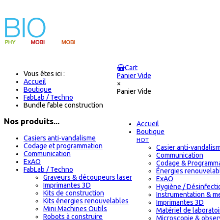
Cart
Vous êtes ici :
Panier Vide
Accueil
×
Boutique
Panier Vide
FabLab / Techno
Bundle fable construction
Nos produits...
Accueil
Boutique
Casiers anti-vandalisme
HOT
Codage et programmation
Casier anti-vandalis
Communication
Communication
ExAO
Codage & Programma
FabLab / Techno
Énergies renouvelab
Graveurs & découpeurs laser
ExAO
Imprimantes 3D
Hygiène / Désinfectio
Kits de construction
Instrumentation & m
Kits énergies renouvelables
Imprimantes 3D
Mini Machines Outils
Matériel de laborat
Robots à construire
Microscopie & obser