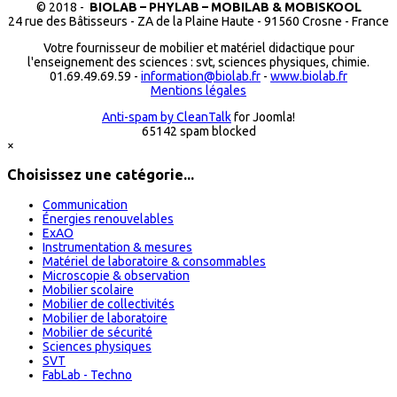
© 2018 -
BIOLAB – PHYLAB – MOBILAB & MOBISKOOL
24 rue des Bâtisseurs - ZA de la Plaine Haute - 91560 Crosne - France
Votre fournisseur de mobilier et matériel didactique pour
l'enseignement des sciences : svt, sciences physiques, chimie.
01.69.49.69.59 -
information@biolab.fr
-
www.biolab.fr
Mentions légales
Anti-spam by CleanTalk
for Joomla!
65142 spam blocked
×
Choisissez une catégorie...
Communication
Énergies renouvelables
ExAO
Instrumentation & mesures
Matériel de laboratoire & consommables
Microscopie & observation
Mobilier scolaire
Mobilier de collectivités
Mobilier de laboratoire
Mobilier de sécurité
Sciences physiques
SVT
FabLab - Techno