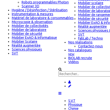
Robots programmables Photon
Mobilier scolaire
Scanner 3D
Mobilier de collectiv
Hygiène / Désinfection / Stérilisation
Mobilier de laboratoi
Instrumentation & mesures
Mobilier de rangeme
Matériel de laboratoire & consommables
Mobilier de sécurité
Microscopie & observation
Mobilier ExAO & Inf
Mobilier de collectivités
Réalité augmentée
Mobilier de laboratoire
Sciences physiques 
Mobilier de sécurité
SVT
Mobilier ExAO & Informatique
FabLab / Techno
Mobilier Scolaire
Nos réalisations
Réalité augmentée
Contactez-nous
Sciences physiques
Nos catalogues
SVT
NEW
BIOLAB recrute
Vidéos
S.V.T
Physique
Chimie