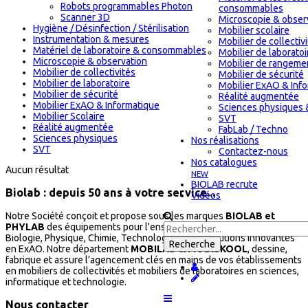
Robots programmables Photon
consommables
Scanner 3D
Microscopie & obser
Hygiène / Désinfection / Stérilisation
Mobilier scolaire
Instrumentation & mesures
Mobilier de collectiv
Matériel de laboratoire & consommables
Mobilier de laboratoi
Microscopie & observation
Mobilier de rangeme
Mobilier de collectivités
Mobilier de sécurité
Mobilier de laboratoire
Mobilier ExAO & Inf
Mobilier de sécurité
Réalité augmentée
Mobilier ExAO & Informatique
Sciences physiques 
Mobilier Scolaire
SVT
Réalité augmentée
FabLab / Techno
Sciences physiques
Nos réalisations
SVT
Contactez-nous
Nos catalogues
Aucun résultat
NEW
BIOLAB recrute
Biolab : depuis 50 ans à votre service...
Vidéos
Notre Société conçoit et propose sous les marques
BIOLAB et
PHYLAB
des équipements pour l'enseignement des sciences en
Biologie, Physique, Chimie, Technologie et des solutions innovantes
en ExAO. Notre département
MOBILAB & MOBISKOOL
, dessine,
fabrique et assure l’agencement clés en mains de vos établissements
en mobiliers de collectivités et mobiliers de laboratoires en sciences,
informatique et technologie.
Nous contacter