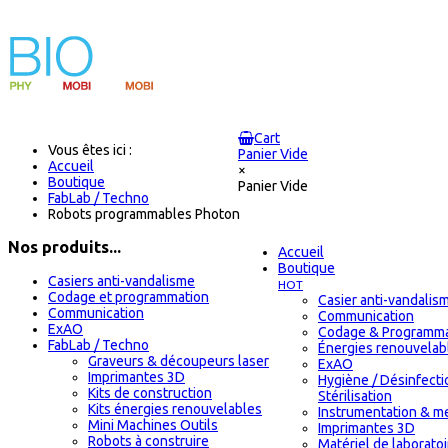
Cart
Vous êtes ici :
Panier Vide
Accueil
×
Boutique
Panier Vide
FabLab / Techno
Robots programmables Photon
Nos produits...
Accueil
Boutique
Casiers anti-vandalisme
HOT
Codage et programmation
Casier anti-vandalis
Communication
Communication
ExAO
Codage & Programma
FabLab / Techno
Énergies renouvelab
Graveurs & découpeurs laser
ExAO
Imprimantes 3D
Hygiène / Désinfecti
Kits de construction
Stérilisation
Kits énergies renouvelables
Instrumentation & m
Mini Machines Outils
Imprimantes 3D
Robots à construire
Matériel de laborato