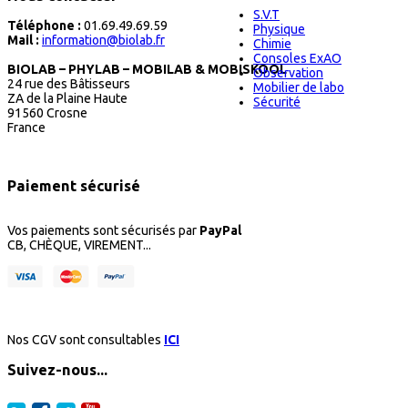
S.V.T
Téléphone :
01.69.49.69.59
Physique
Mail :
information@biolab.fr
Chimie
Consoles ExAO
BIOLAB – PHYLAB – MOBILAB & MOBISKOOL
Observation
24 rue des Bâtisseurs
Mobilier de labo
ZA de la Plaine Haute
Sécurité
91560 Crosne
France
Paiement sécurisé
Vos paiements sont sécurisés par
PayPal
CB, CHÈQUE, VIREMENT...
Nos CGV sont consultables
ICI
Suivez-nous...