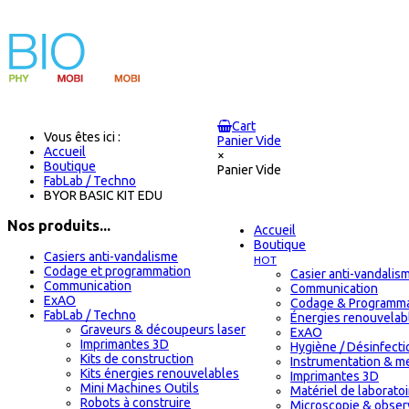
Cart
Vous êtes ici :
Panier Vide
Accueil
×
Boutique
Panier Vide
FabLab / Techno
BYOR BASIC KIT EDU
Nos produits...
Accueil
Boutique
Casiers anti-vandalisme
HOT
Codage et programmation
Casier anti-vandalis
Communication
Communication
ExAO
Codage & Programma
FabLab / Techno
Énergies renouvelab
Graveurs & découpeurs laser
ExAO
Imprimantes 3D
Hygiène / Désinfectio
Kits de construction
Instrumentation & m
Kits énergies renouvelables
Imprimantes 3D
Mini Machines Outils
Matériel de laborat
Robots à construire
Microscopie & obser