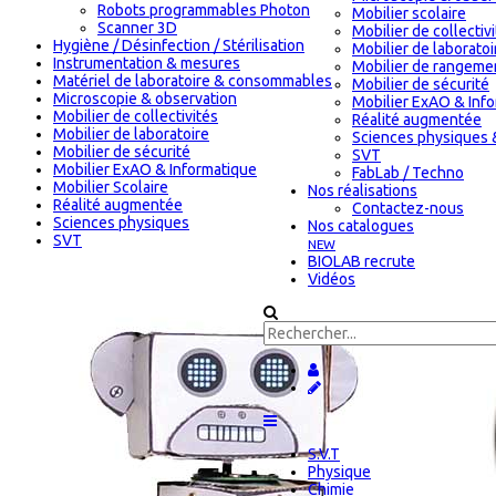
Robots programmables Photon
Mobilier scolaire
Scanner 3D
Mobilier de collectiv
Hygiène / Désinfection / Stérilisation
Mobilier de laboratoi
Instrumentation & mesures
Mobilier de rangeme
Matériel de laboratoire & consommables
Mobilier de sécurité
Microscopie & observation
Mobilier ExAO & Inf
Mobilier de collectivités
Réalité augmentée
Mobilier de laboratoire
Sciences physiques 
Mobilier de sécurité
SVT
Mobilier ExAO & Informatique
FabLab / Techno
Mobilier Scolaire
Nos réalisations
Réalité augmentée
Contactez-nous
Sciences physiques
Nos catalogues
SVT
NEW
BIOLAB recrute
Vidéos
S.V.T
Physique
Chimie